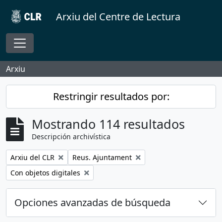
Skip to main content
Arxiu del Centre de Lectura
Toggle navigation
Arxiu
Restringir resultados por:
Mostrando 114 resultados
Descripción archivística
Remove filter:
Remove filter:
Arxiu del CLR
Reus. Ajuntament
Remove filter:
Con objetos digitales
Opciones avanzadas de búsqueda