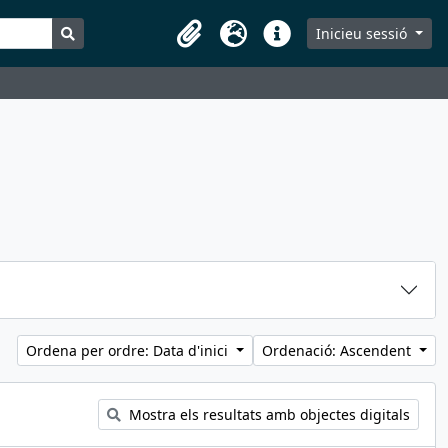
Search in browse page
Inicieu sessió
Portaretalls
Idioma
Dreceres
Ordena per ordre: Data d'inici
Ordenació: Ascendent
Mostra els resultats amb objectes digitals