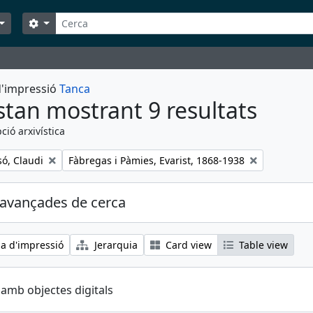
Cerca
Search options
 d'impressió
Tanca
stan mostrant 9 resultats
ció arxivística
Remove filter:
ó, Claudi
Fàbregas i Pàmies, Evarist, 1868-1938
avançades de cerca
ia d'impressió
Jerarquia
Card view
Table view
 amb objectes digitals