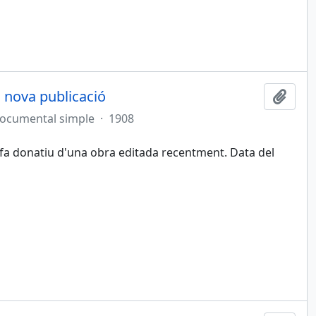
a nova publicació
Afegi
documental simple
·
1908
, fa donatiu d'una obra editada recentment. Data del