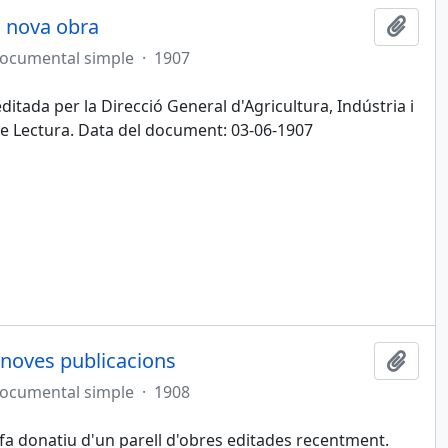
a nova obra
Afegi
documental simple
·
1907
ditada per la Direcció General d'Agricultura, Indústria i
de Lectura. Data del document: 03-06-1907
 noves publicacions
Afegi
documental simple
·
1908
, fa donatiu d'un parell d'obres editades recentment.