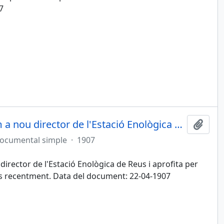
7
Claudi Oliveras es presenta com a nou director de l'Estació Enològica de Reus
Afegi
documental simple
·
1907
irector de l'Estació Enològica de Reus i aprofita per
s recentment. Data del document: 22-04-1907