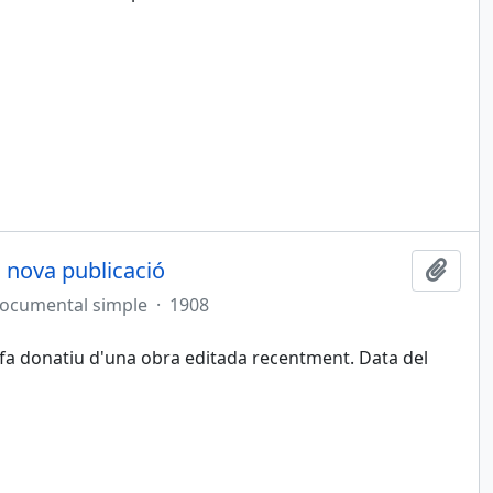
a nova publicació
Afegi
documental simple
·
1908
, fa donatiu d'una obra editada recentment. Data del