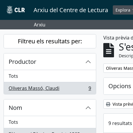
Skip to main content
Arxiu del Centre de Lectura
Explora
Arxiu
Vista prèvia
Filtreu els resultats per:
S'e
Descrip
Productor
Remove filter:
Oliveras Mass
Tots
Opcions 
Oliveras Massó, Claudi
9
, 9 results
Vista prèv
Nom
Tots
9 resultats