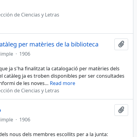
cción de Ciencias y Letras
catàleg per matèries de la biblioteca
Afegi
simple
·
1906
ue ja s'ha finalitzat la catalogació per matèries dels
 del catàleg ja es troben disponibles per ser consultades
nformi de les noves
…
Read more
cción de Ciencias y Letras
ó
Afegi
simple
·
1906
dels nous dels membres escollits per a la junta: