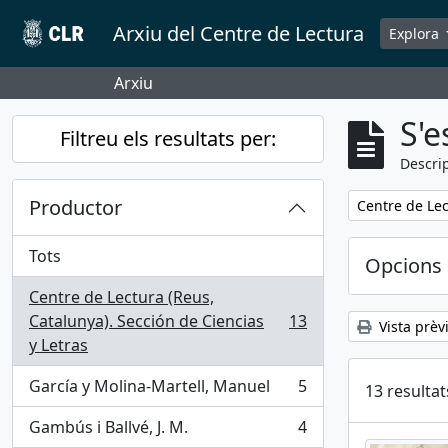
Skip to main content
Arxiu del Centre de Lectura
Explora
Arxiu
S'e
Filtreu els resultats per:
Descrip
Productor
Remove filter:
Centre de Lec
Tots
Opcions 
Centre de Lectura (Reus,
Catalunya). Sección de Ciencias
13
Vista prèv
, 13 results
y Letras
García y Molina-Martell, Manuel
5
13 resultat
, 5 results
Gambús i Ballvé, J. M.
4
, 4 results