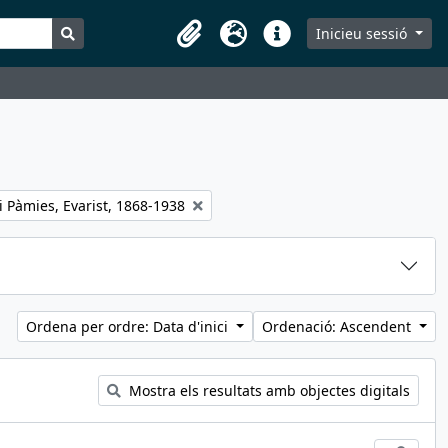
Search in browse page
Inicieu sessió
Portaretalls
Idioma
Dreceres
ter:
i Pàmies, Evarist, 1868-1938
Ordena per ordre: Data d'inici
Ordenació: Ascendent
Mostra els resultats amb objectes digitals