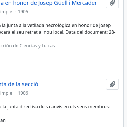
ica en honor de Josep Güell i Mercader
Afegi
simple
·
1906
a la junta a la vetllada necrològica en honor de Josep
locarà el seu retrat al nou local. Data del document: 28-
cción de Ciencias y Letras
ta de la secció
Afegi
simple
·
1906
a la junta directiva dels canvis en els seus membres:
ran