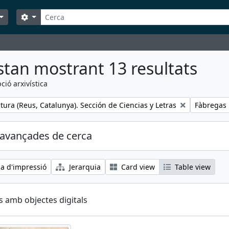
Cerca
Search options
stan mostrant 13 resultats
ció arxivística
Remove fil
tura (Reus, Catalunya). Sección de Ciencias y Letras
Fàbregas 
avançades de cerca
ia d'impressió
Jerarquia
Card view
Table view
s amb objectes digitals