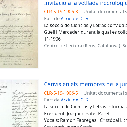
Invitació a la vetllada necrològ
CLR-5-19-1906-3
·
Unitat documental 
Part de
Arxiu del CLR
La secció de Ciencias y Letras convida 
Güell i Mercader, durant la qual es col·
11-1906
Centre de Lectura (Reus, Catalunya). Se
Canvis en els membres de la jun
CLR-5-19-1906-5
·
Unitat documental 
Part de
Arxiu del CLR
La secció de Ciencias y Letras informa 
President: Joaquim Batet Paret
Vocals: Ramon Fàbregas i Cristóbal Lit