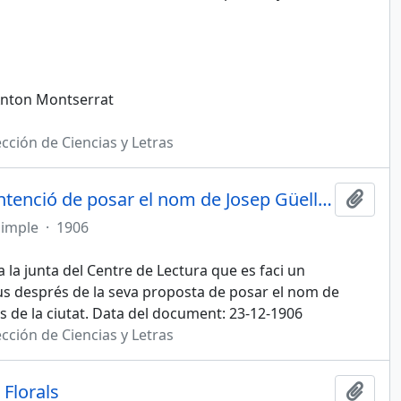
 Anton Montserrat
cción de Ciencias y Letras
Es demana un agraïment per l'intenció de posar el nom de Josep Güell i Mercadera a un carrer de Reus
Afegi
simple
·
1906
 la junta del Centre de Lectura que es faci un
us després de la seva proposta de posar el nom de
s de la ciutat. Data del document: 23-12-1906
cción de Ciencias y Letras
 Florals
Afegi