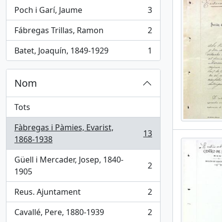
Poch i Garí, Jaume
3
, 3 results
Fábregas Trillas, Ramon
2
, 2 results
Batet, Joaquín, 1849-1929
1
, 1 results
Nom
Tots
Fàbregas i Pàmies, Evarist,
13
, 13 results
1868-1938
Güell i Mercader, Josep, 1840-
2
, 2 results
1905
Reus. Ajuntament
2
, 2 results
Cavallé, Pere, 1880-1939
2
, 2 results