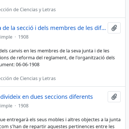
cción de Ciencias y Letras
S'informa dels canvis de la junta de la secció i dels membres de les diferents comissions
Afegi
simple
·
1908
dels canvis en les membres de la seva junta i de les
ons de reforma del reglament, de l'organització dels
ocument: 06-06-1908
cción de Ciencias y Letras
s divideix en dues seccions diferents
Afegi
simple
·
1908
que entregarà els seus mobles i altres objectes a la junta
 com s'han de repartir aquestes pertinences entre les