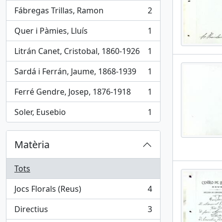
Fábregas Trillas, Ramon
2
, 2 results
Quer i Pàmies, Lluís
1
, 1 results
Litrán Canet, Cristobal, 1860-1926
1
, 1 results
Sardá i Ferrán, Jaume, 1868-1939
1
, 1 results
Ferré Gendre, Josep, 1876-1918
1
, 1 results
Soler, Eusebio
1
, 1 results
Matèria
Tots
Jocs Florals (Reus)
4
, 4 results
Directius
3
, 3 results