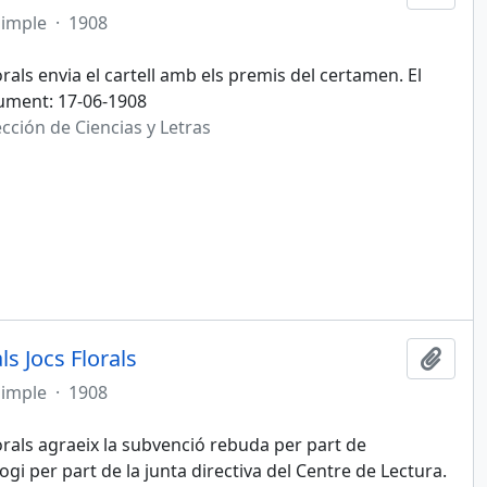
simple
·
1908
rals envia el cartell amb els premis del certamen. El
cument: 17-06-1908
cción de Ciencias y Letras
s Jocs Florals
Afegi
simple
·
1908
orals agraeix la subvenció rebuda per part de
ogi per part de la junta directiva del Centre de Lectura.