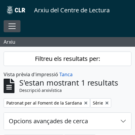
Skip to main content
Arxiu del Centre de Lectura
Toggle navigation
Arxiu
Filtreu els resultats per:
Vista prèvia d'impressió
Tanca
S'estan mostrant 1 resultats
Descripció arxivística
Remove filter:
Remove filter:
Patronat per al Foment de la Sardana
Sèrie
Opcions avançades de cerca