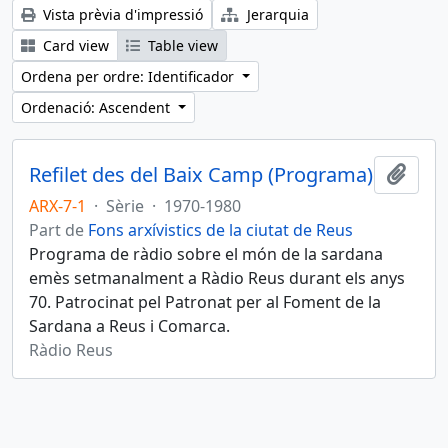
Vista prèvia d'impressió
Jerarquia
Card view
Table view
Ordena per ordre: Identificador
Ordenació: Ascendent
Refilet des del Baix Camp (Programa)
Afegi
ARX-7-1
·
Sèrie
·
1970-1980
Part de
Fons arxívistics de la ciutat de Reus
Programa de ràdio sobre el món de la sardana
emès setmanalment a Ràdio Reus durant els anys
70. Patrocinat pel Patronat per al Foment de la
Sardana a Reus i Comarca.
Ràdio Reus