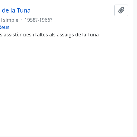
s de la Tuna
Afegi
l simple
·
1958?-1966?
 Reus
assistències i faltes als assaigs de la Tuna