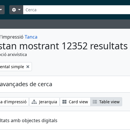
Cerca
Search options
 d'impressió
Tanca
stan mostrant 12352 resultats
ció arxivística
ental simple
avançades de cerca
ia d'impressió
Jerarquia
Card view
Table view
ltats amb objectes digitals