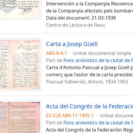
Intervención a la Companyia Reusenca 
de la Companyia afectats pels bombar
Data del document: 21-03-1938
Centre de Lectura de Reus
Carta a Josep Güell
ARX-9-4-1
·
Unitat documental simple
Part de
Fons arxívistics de la ciutat de
Carta d'Antonio Pascual a Josep Güell p
comerç que l'autor de la carta preside
Pascual Vallverdú, Antoni, 1834-1903
Acta del Congrés de la Federaci
ES CLR ARX-11-1905-1
·
Unitat docume
Part de
Fons arxívistics de la ciutat de
Acta del Congrés de la Federación Region