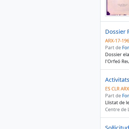
Dossier 
ARX-17-196
Part de
Fon
Dossier el
l'Orfeó Re
Activitat
ES CLR ARX
Part de
Fon
Llistat de 
Centre de 
Sol·licit