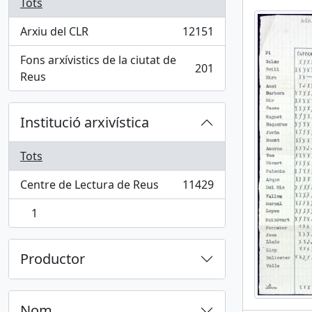
Tots
Arxiu del CLR
12151
, 12151 results
Fons arxívistics de la ciutat de
201
, 201 results
Reus
Institució arxivística
Tots
Centre de Lectura de Reus
11429
, 11429 results
1
, 1 results
Productor
Nom