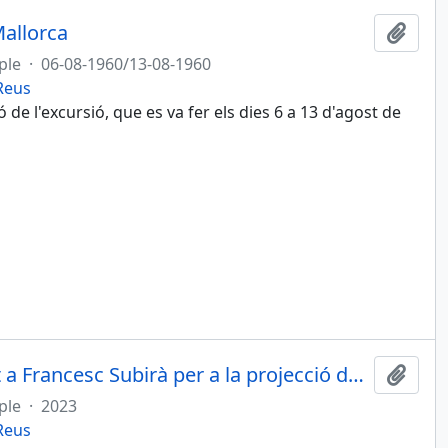
Mallorca
Afegi
ple
·
06-08-1960/13-08-1960
 Reus
e l'excursió, que es va fer els dies 6 a 13 d'agost de
Carta de Francesc Tomàs Llobet a Francesc Subirà per a la projecció de 2 pel·lícules
Afegi
ple
·
2023
 Reus