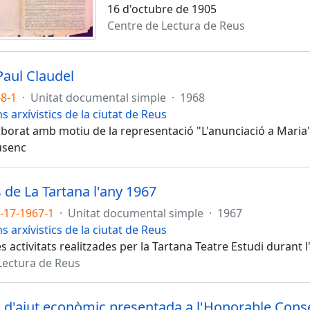
16 d'octubre de 1905
Centre de Lectura de Reus
Paul Claudel
8-1
·
Unitat documental simple
·
1968
s arxívistics de la ciutat de Reus
aborat amb motiu de la representació "L'anunciació a Maria"
usenc
s de La Tartana l'any 1967
-17-1967-1
·
Unitat documental simple
·
1967
s arxívistics de la ciutat de Reus
les activitats realitzades per la Tartana Teatre Estudi durant 
Lectura de Reus
ud d'ajut econòmic presentada a l'Honorable Cons