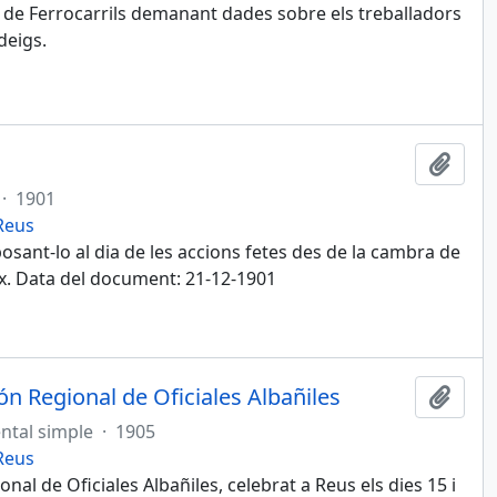
de Ferrocarrils demanant dades sobre els treballadors
deigs.
Afegi
·
1901
 Reus
osant-lo al dia de les accions fetes des de la cambra de
ix. Data del document: 21-12-1901
ón Regional de Oficiales Albañiles
Afegi
ntal simple
·
1905
 Reus
al de Oficiales Albañiles, celebrat a Reus els dies 15 i