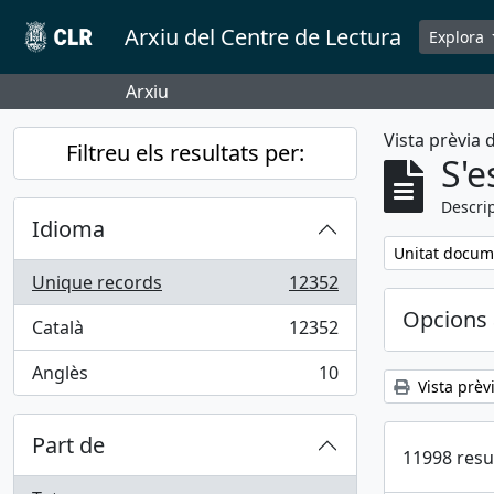
Skip to main content
Arxiu del Centre de Lectura
Explora
Arxiu
Vista prèvia
Filtreu els resultats per:
S'e
Descrip
Idioma
Remove filter:
Unitat docum
Unique records
12352
, 12352 results
Opcions 
Català
12352
, 12352 results
Anglès
10
, 10 results
Vista prèv
Part de
11998 resu