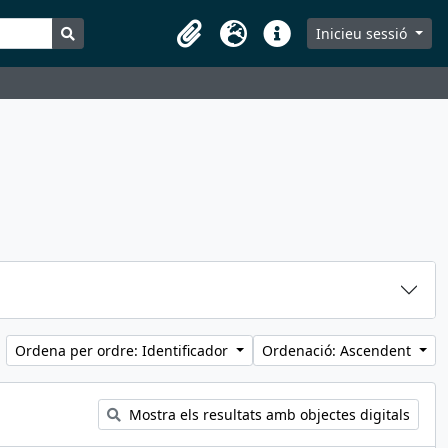
Search in browse page
Inicieu sessió
Portaretalls
Idioma
Dreceres
Ordena per ordre: Identificador
Ordenació: Ascendent
Mostra els resultats amb objectes digitals