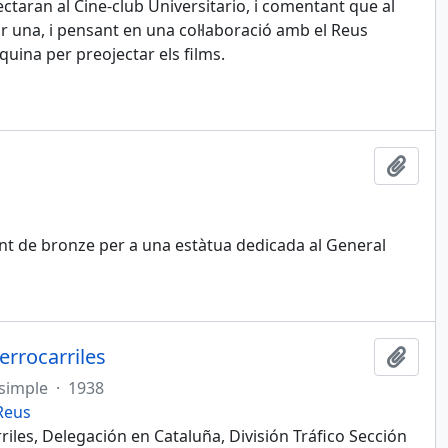
ojectaran al Cine-club Universitario, i comentant que al
 una, i pensant en una col·laboració amb el Reus
quina per preojectar els films.
Afegi
nt de bronze per a una estàtua dedicada al General
errocarriles
Afegi
simple
·
1938
 Reus
riles, Delegación en Cataluña, División Tráfico Sección