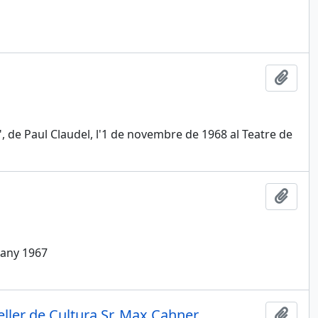
Afegi
, de Paul Claudel, l'1 de novembre de 1968 al Teatre de
Afegi
l'any 1967
eller de Cultura Sr. Max Cahner
Afegi