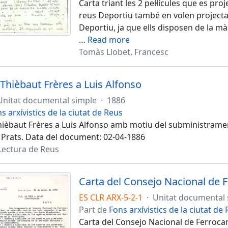
Carta triant les 2 pel·lícules que es pr
reus Deportiu també en volen projectar
Deportiu, ja que ells disposen de la mà
…
Read more
Tomàs Llobet, Francesc
 Thièbaut Frères a Luis Alfonso
Unitat documental simple
·
1886
s arxívistics de la ciutat de Reus
hièbaut Frères a Luis Alfonso amb motiu del subministrame
i Prats. Data del document: 02-04-1886
Lectura de Reus
Carta del Consejo Nacional de F
ES CLR ARX-5-2-1
·
Unitat documental 
Part de
Fons arxívistics de la ciutat de
Carta del Consejo Nacional de Ferrocar