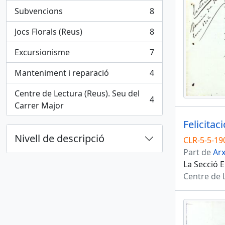
Subvencions
8
, 8 results
Jocs Florals (Reus)
8
, 8 results
Excursionisme
7
, 7 results
Manteniment i reparació
4
, 4 results
Centre de Lectura (Reus). Seu del
4
, 4 results
Carrer Major
Felicitac
Nivell de descripció
CLR-5-5-19
Part de
Arx
La Secció E
Centre de L