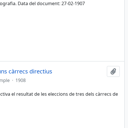
tografia. Data del document: 27-02-1907
uns càrrecs directius
Afegi
imple
·
1908
ctiva el resultat de les eleccions de tres dels càrrecs de