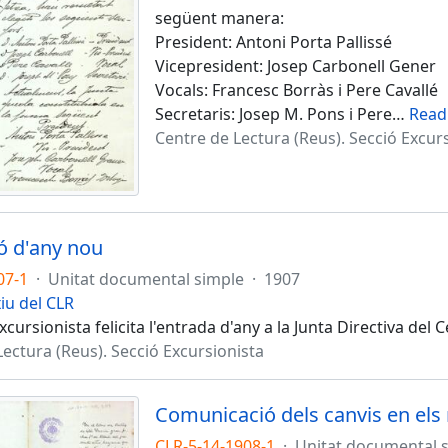
següent manera:
President: Antoni Porta Pallissé
Vicepresident: Josep Carbonell Gener
Vocals: Francesc Borràs i Pere Cavallé
Secretaris: Josep M. Pons i Pere
…
Read
Centre de Lectura (Reus). Secció Excur
ió d'any nou
07-1
·
Unitat documental simple
·
1907
iu del CLR
xcursionista felicita l'entrada d'any a la Junta Directiva de
ectura (Reus). Secció Excursionista
Comunicació dels canvis en els
CLR-5-14-1908-1
·
Unitat documental 