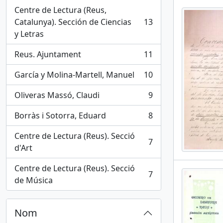
Centre de Lectura (Reus,
Catalunya). Sección de Ciencias
13
, 13 results
y Letras
Reus. Ajuntament
11
, 11 results
García y Molina-Martell, Manuel
10
, 10 results
Oliveras Massó, Claudi
9
, 9 results
Borràs i Sotorra, Eduard
8
, 8 results
Centre de Lectura (Reus). Secció
7
, 7 results
d'Art
Centre de Lectura (Reus). Secció
7
, 7 results
de Música
Nom