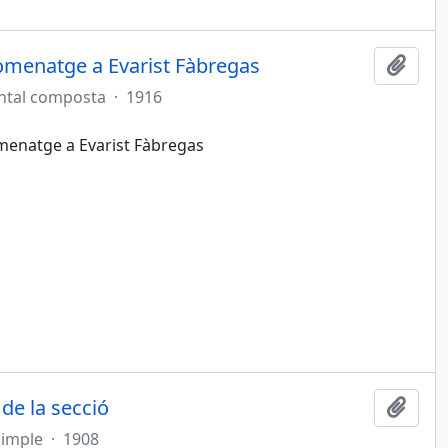
homenatge a Evarist Fàbregas
Afegi
ntal composta
·
1916
homenatge a Evarist Fàbregas
 de la secció
Afegi
simple
·
1908