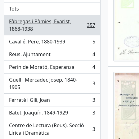
Tots
Fàbregas i Pàmies, Evarist,
357
, 357 results
1868-1938
Cavallé, Pere, 1880-1939
5
, 5 results
Reus. Ajuntament
4
, 4 results
Perín de Morató, Esperanza
4
, 4 results
Güell i Mercader, Josep, 1840-
3
, 3 results
1905
Ferraté i Gili, Joan
3
, 3 results
Batet, Joaquín, 1849-1929
3
, 3 results
Centre de Lectura (Reus). Secció
3
, 3 results
Lírica i Dramàtica