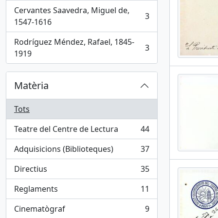
Cervantes Saavedra, Miguel de,
3
, 3 results
1547-1616
Rodríguez Méndez, Rafael, 1845-
3
, 3 results
1919
Matèria
Tots
Teatre del Centre de Lectura
44
, 44 results
Adquisicions (Biblioteques)
37
, 37 results
Directius
35
, 35 results
Reglaments
11
, 11 results
Cinematògraf
9
, 9 results