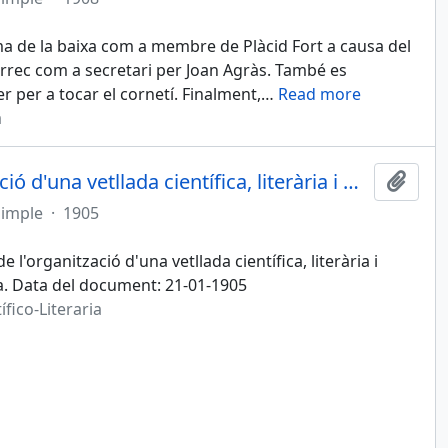
ma de la baixa com a membre de Plàcid Fort a causa del
 càrrec com a secretari per Joan Agràs. També es
 per a tocar el cornetí. Finalment,
…
Read more
a
La secció informa de l'organització d'una vetllada científica, literària i musical
Afegi
simple
·
1905
e l'organització d'una vetllada científica, literària i
ra. Data del document: 21-01-1905
fico-Literaria