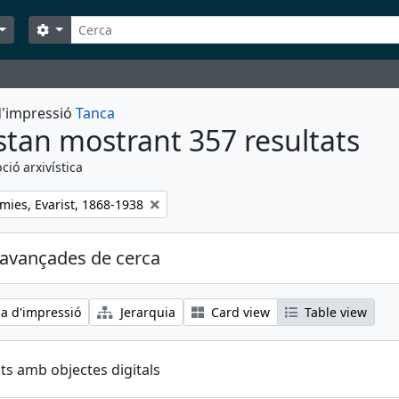
Cerca
Search options
 d'impressió
Tanca
stan mostrant 357 resultats
ció arxivística
mies, Evarist, 1868-1938
avançades de cerca
ia d'impressió
Jerarquia
Card view
Table view
ts amb objectes digitals