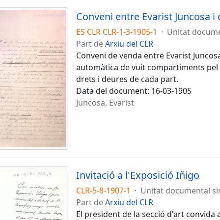
ES CLR CLR-1-3-1905-1
·
Unitat docume
Part de
Arxiu del CLR
Conveni de venda entre Evarist Juncosa
automàtica de vuit compartiments pel 
drets i deures de cada part.
Data del document: 16-03-1905
Juncosa, Evarist
Invitació a l'Exposició Iñigo
CLR-5-8-1907-1
·
Unitat documental s
Part de
Arxiu del CLR
El president de la secció d'art convida a