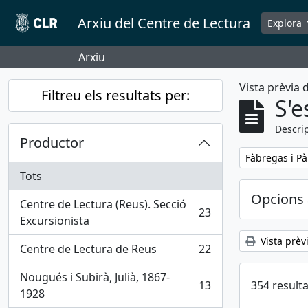
Skip to main content
Arxiu del Centre de Lectura
Explora
Arxiu
Vista prèvia
Filtreu els resultats per:
S'e
Descrip
Productor
Remove filter:
Fàbregas i Pà
Tots
Opcions 
Centre de Lectura (Reus). Secció
23
, 23 results
Excursionista
Vista prèv
Centre de Lectura de Reus
22
, 22 results
Nougués i Subirà, Julià, 1867-
354 resulta
13
, 13 results
1928