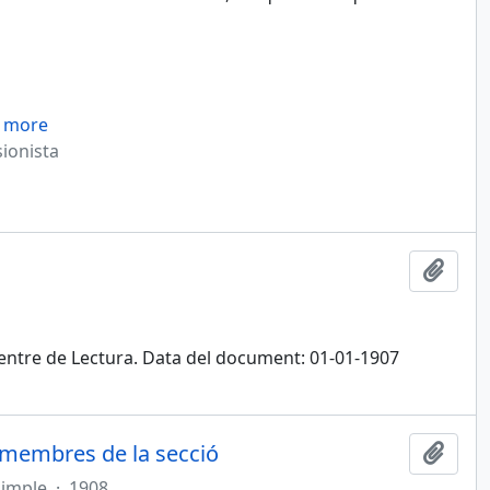
 more
sionista
Afegi
l Centre de Lectura. Data del document: 01-01-1907
 membres de la secció
Afegi
simple
·
1908