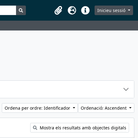
Search in browse page
Inicieu sessió
Portaretalls
Idioma
Dreceres
Ordena per ordre: Identificador
Ordenació: Ascendent
Mostra els resultats amb objectes digitals