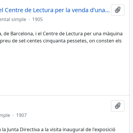
Conveni entre Evarist Juncosa i el Centre de Lectura per la venda d'una màquina automàtica
Afegi
ntal simple
·
1905
, de Barcelona, i el Centre de Lectura per una màquina
preu de set-centes cinquanta pessetes, on consten els
Afegi
imple
·
1907
 la Junta Directiva a la visita inaugural de l'exposició