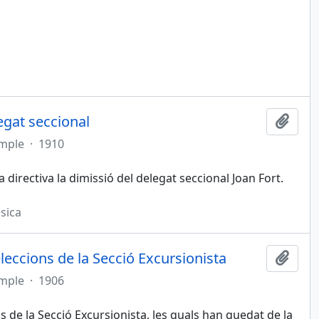
egat seccional
Afegi
imple
·
1910
 directiva la dimissió del delegat seccional Joan Fort.
sica
eleccions de la Secció Excursionista
Afegi
imple
·
1906
s de la Secció Excursionista, les quals han quedat de la