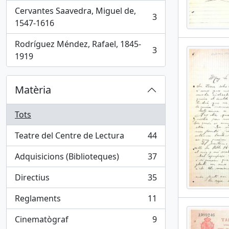
Cervantes Saavedra, Miguel de,
3
, 3 results
1547-1616
Rodríguez Méndez, Rafael, 1845-
3
, 3 results
1919
Matèria
Tots
Teatre del Centre de Lectura
44
, 44 results
Adquisicions (Biblioteques)
37
, 37 results
Directius
35
, 35 results
Reglaments
11
, 11 results
Cinematògraf
9
, 9 results