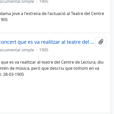
documental simple
·
1905
ama jove a l'estrena de l'actuació al Teatre del Centre
1905
P. Olivella envia article sobre el concert que es va realitzar al teatre del Centre de Lectura
Afegi
documental simple
·
1905
t que es va realitzar al teatre del Centre de Lectura, diu
entén de música, però que descriu que tothom en va
t: 28-03-1905