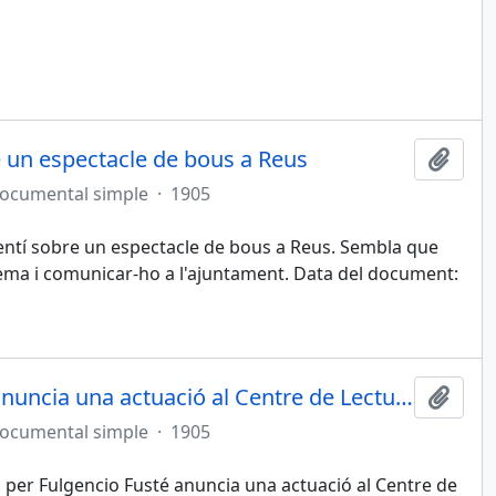
re un espectacle de bous a Reus
Afegi
documental simple
·
1905
rentí sobre un espectacle de bous a Reus. Sembla que
tema i comunicar-ho a l'ajuntament. Data del document:
La estudiantina "La Armonica" anuncia una actuació al Centre de Lectura
Afegi
documental simple
·
1905
a per Fulgencio Fusté anuncia una actuació al Centre de