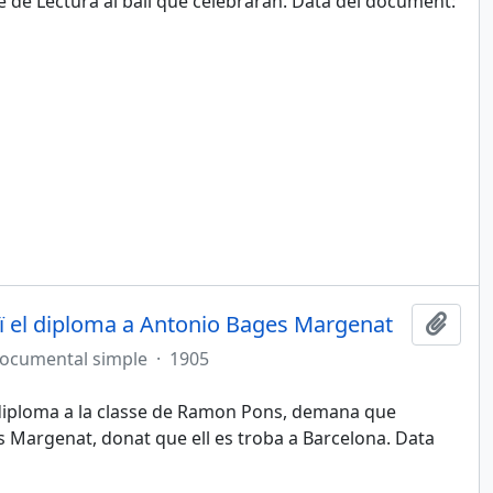
e de Lectura al ball que celebraran. Data del document:
ï el diploma a Antonio Bages Margenat
Afegi
documental simple
·
1905
 diploma a la classe de Ramon Pons, demana que
s Margenat, donat que ell es troba a Barcelona. Data