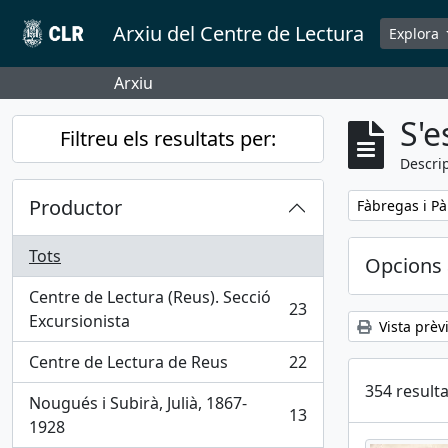
Skip to main content
Arxiu del Centre de Lectura
Explora
Arxiu
S'e
Filtreu els resultats per:
Descrip
Productor
Remove filter:
Fàbregas i Pà
Tots
Opcions 
Centre de Lectura (Reus). Secció
23
, 23 results
Excursionista
Vista prèv
Centre de Lectura de Reus
22
, 22 results
354 resulta
Nougués i Subirà, Julià, 1867-
13
, 13 results
1928