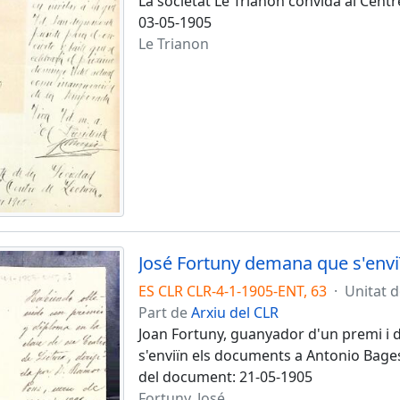
La societat Le Trianon convida al Centr
03-05-1905
Le Trianon
José Fortuny demana que s'envi
ES CLR CLR-4-1-1905-ENT, 63
·
Unitat 
Part de
Arxiu del CLR
Joan Fortuny, guanyador d'un premi i
s'enviïn els documents a Antonio Bage
del document: 21-05-1905
Fortuny, José