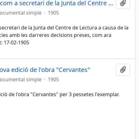
Anton Porta deixa el seu càrrec com a secretari de la Junta del Centre de Lectura
Afegi
documental simple
·
1905
ecretari de la Junta del Centre de Lectura a causa de la
ncies amb les darreres decisions preses, com ara
t: 17-02-1905
a edició de l'obra "Cervantes"
Afegi
documental simple
·
1905
ó de l'obra "Cervantes" per 3 pessetes l'exemplar.