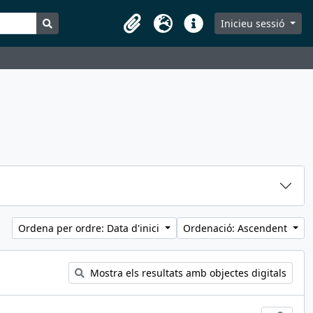
Search in browse page
Inicieu sessió
Portaretalls
Idioma
Dreceres
Ordena per ordre: Data d'inici
Ordenació: Ascendent
Mostra els resultats amb objectes digitals