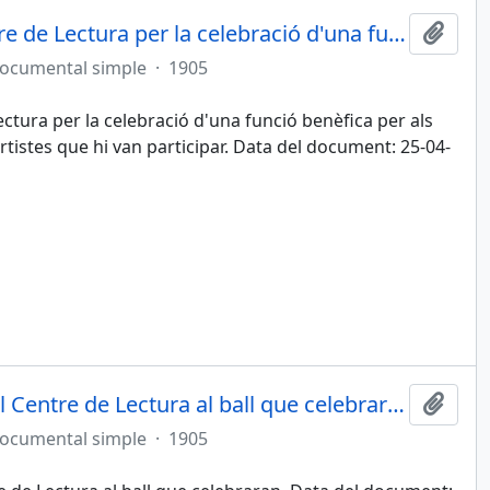
L'alcalde de Reus felicita al Centre de Lectura per la celebració d'una funció benèfica per als obrers de la ciutat
Afegi
documental simple
·
1905
Lectura per la celebració d'una funció benèfica per als
 artistes que hi van participar. Data del document: 25-04-
La societat Le Trianon convida al Centre de Lectura al ball que celebraran
Afegi
documental simple
·
1905