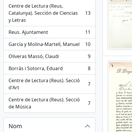
Centre de Lectura (Reus,
Catalunya). Sección de Ciencias
13
, 13 results
y Letras
Reus. Ajuntament
11
, 11 results
García y Molina-Martell, Manuel
10
, 10 results
Oliveras Massó, Claudi
9
, 9 results
Borràs i Sotorra, Eduard
8
, 8 results
Centre de Lectura (Reus). Secció
7
, 7 results
d'Art
Centre de Lectura (Reus). Secció
7
, 7 results
de Música
Nom