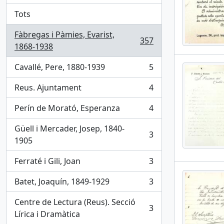
Tots
Fàbregas i Pàmies, Evarist,
357
, 357 results
1868-1938
Cavallé, Pere, 1880-1939
5
, 5 results
Reus. Ajuntament
4
, 4 results
Perín de Morató, Esperanza
4
, 4 results
Güell i Mercader, Josep, 1840-
3
, 3 results
1905
Ferraté i Gili, Joan
3
, 3 results
Batet, Joaquín, 1849-1929
3
, 3 results
Centre de Lectura (Reus). Secció
3
, 3 results
Lírica i Dramàtica