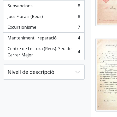
Subvencions
8
, 8 results
Jocs Florals (Reus)
8
, 8 results
Excursionisme
7
, 7 results
Manteniment i reparació
4
, 4 results
Centre de Lectura (Reus). Seu del
4
, 4 results
Carrer Major
Nivell de descripció