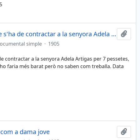
5
Esperanza Perín també creu que s'ha de contractar a la senyora Adela Artigas
Afegi
documental simple
·
1905
 contractar a la senyora Adela Artigas per 7 pessetes,
e ho faria més barat però no saben com treballa. Data
r com a dama jove
Afegi