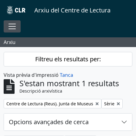
Skip to main content
Arxiu del Centre de Lectura
Toggle navigation
Arxiu
Filtreu els resultats per:
Vista prèvia d'impressió
Tanca
S'estan mostrant 1 resultats
Descripció arxivística
Remove filter:
Remove filter:
Centre de Lectura (Reus). Junta de Museus
Sèrie
Opcions avançades de cerca