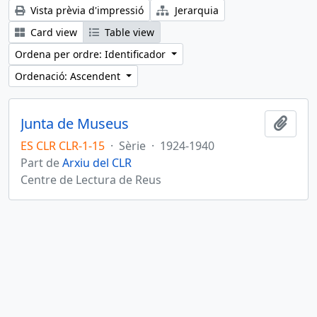
Vista prèvia d'impressió
Jerarquia
Card view
Table view
Ordena per ordre: Identificador
Ordenació: Ascendent
Junta de Museus
Afegi
ES CLR CLR-1-15
·
Sèrie
·
1924-1940
Part de
Arxiu del CLR
Centre de Lectura de Reus