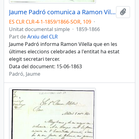
Jaume Padró comunica a Ramon Vilella que ha estat elegit secretari tercer en les últimes eleccions del Centre de Lectura
Afegi
ES CLR CLR-4-1-1859/1866-SOR, 109
·
Unitat documental simple
·
1859-1866
Part de
Arxiu del CLR
Jaume Padró informa Ramon Vilella que en les
últimes eleccions celebrades a l'entitat ha estat
elegit secretari tercer.
Data del document: 15-06-1863
Padró, Jaume