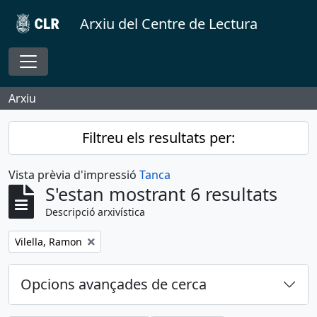
Skip to main content
Arxiu del Centre de Lectura
Toggle navigation
Arxiu
Filtreu els resultats per:
Vista prèvia d'impressió
Tanca
S'estan mostrant 6 resultats
Descripció arxivística
Remove filter:
Vilella, Ramon
Opcions avançades de cerca