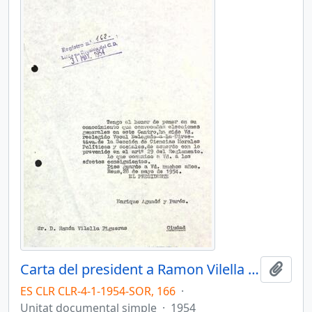
Carta del president a Ramon Vilella Figueras
Afegi
ES CLR CLR-4-1-1954-SOR, 166
·
Unitat documental simple
·
1954