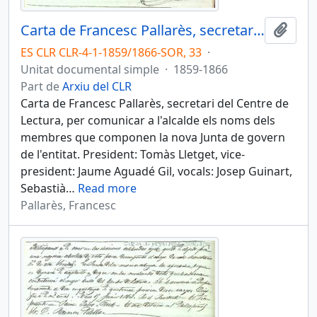
Carta de Francesc Pallarès, secretari del Centre de Lectura, per comunicar a l'alcalde els noms dels membres que componen la nova Junta de govern de l'entitat
Afegi
ES CLR CLR-4-1-1859/1866-SOR, 33
·
Unitat documental simple
·
1859-1866
Part de
Arxiu del CLR
Carta de Francesc Pallarès, secretari del Centre de
Lectura, per comunicar a l'alcalde els noms dels
membres que componen la nova Junta de govern
de l'entitat. President: Tomàs Lletget, vice-
president: Jaume Aguadé Gil, vocals: Josep Guinart,
Sebastià
…
Read more
Pallarès, Francesc