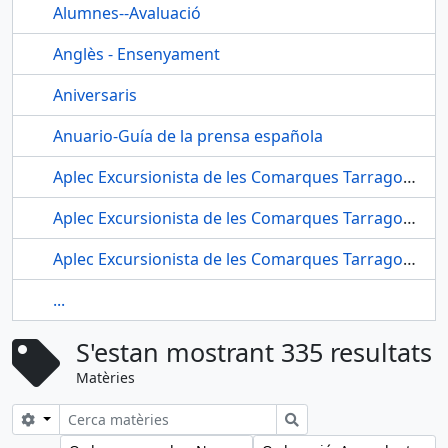
Alumnes--Avaluació
Anglès - Ensenyament
Aniversaris
Anuario-Guía de la prensa española
Aplec Excursionista de les Comarques Tarragonines (2n : Mussara : 1928)
Aplec Excursionista de les Comarques Tarragonines (3r : Ermita de la Mare de Déu de Barà : 1929)
Aplec Excursionista de les Comarques Tarragonines (4t : Monestir de Poblet : 1930)
...
S'estan mostrant 335 resultats
Matèries
Search options
Cerca