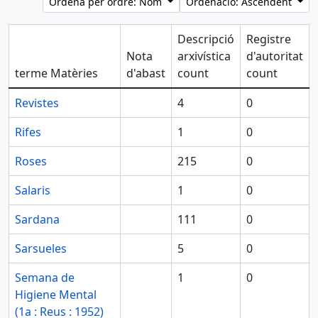
Ordena per ordre: Nom
Ordenació: Ascendent
Descripció
Registre
Nota
arxivística
d'autoritat
terme Matèries
d'abast
count
count
Revistes
4
0
Rifes
1
0
Roses
215
0
Salaris
1
0
Sardana
111
0
Sarsueles
5
0
Semana de
1
0
Higiene Mental
(1a : Reus : 1952)