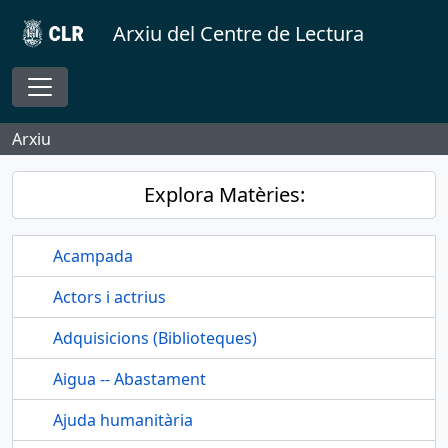
Skip to main content
Arxiu del Centre de Lectura
Toggle navigation
Arxiu
Explora Matèries:
Acampada
Actors i actrius
Adquisicions (Biblioteques)
Aigua -- Abastament
Ajuda humanitària