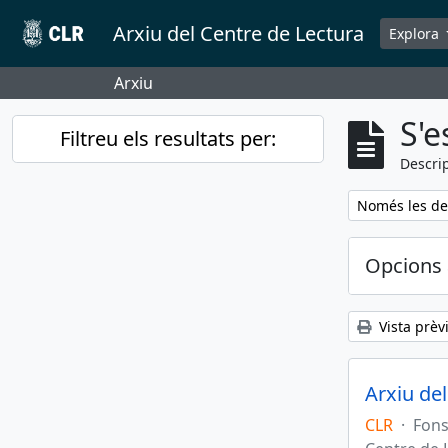
Skip to main content
Arxiu del Centre de Lectura
Explora
Arxiu
S'e
Filtreu els resultats per:
Descrip
Remove filter:
Només les des
Opcions 
Vista prèv
Arxiu de
CLR
·
Fon