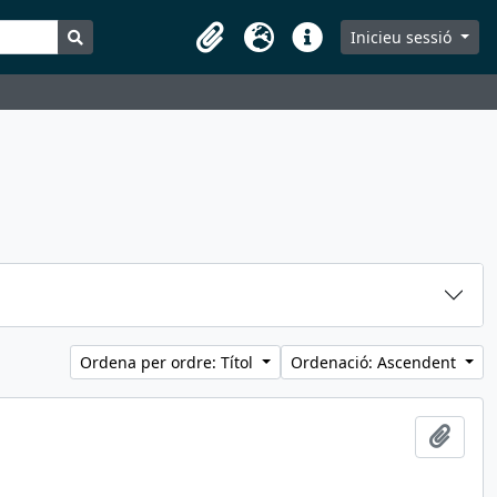
Search in browse page
Inicieu sessió
Portaretalls
Idioma
Dreceres
Ordena per ordre: Títol
Ordenació: Ascendent
Afegi