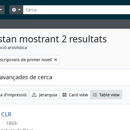
Cerca
Search options
stan mostrant 2 resultats
ció arxivística
cripcions de primer nivell
avançades de cerca
ia d'impressió
Jerarquia
Card view
Table view
l CLR
s
·
1859-