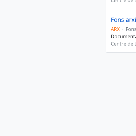
Centre de 
Fons arxí
ARX
·
Fon
Documentac
Centre de 