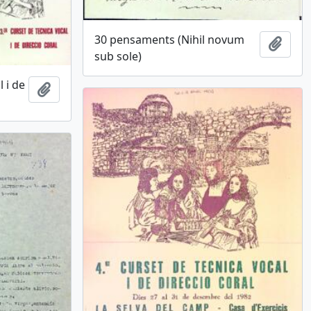
30 pensaments (Nihil novum
Afegi
sub sole)
 i de
Afegir al portapapers