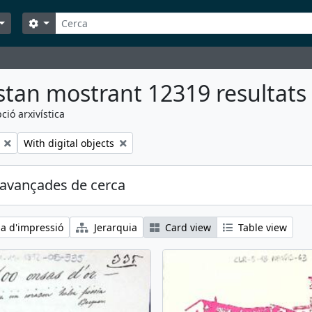
Cerca
Search options
stan mostrant 12319 resultats
ció arxivística
Remove filter:
With digital objects
avançades de cerca
ia d'impressió
Jerarquia
Card view
Table view