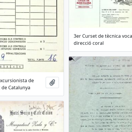
3er Curset de tècnica vocal
direcció coral
xcursionista de
Afegir al portapapers
t de Catalunya