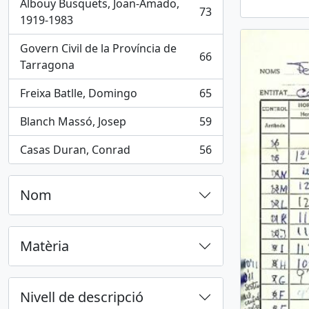
Albouy Busquets, Joan-Amado,
73
, 73 results
1919-1983
Govern Civil de la Província de
66
, 66 results
Tarragona
Freixa Batlle, Domingo
65
, 65 results
Blanch Massó, Josep
59
, 59 results
Casas Duran, Conrad
56
, 56 results
Nom
Matèria
Nivell de descripció