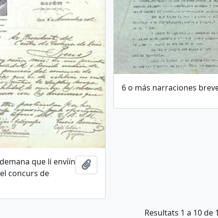
6 o más narraciones brev
 demana que li enviïn
Afegir al portapapers
del concurs de
Resultats 1 a 10 de