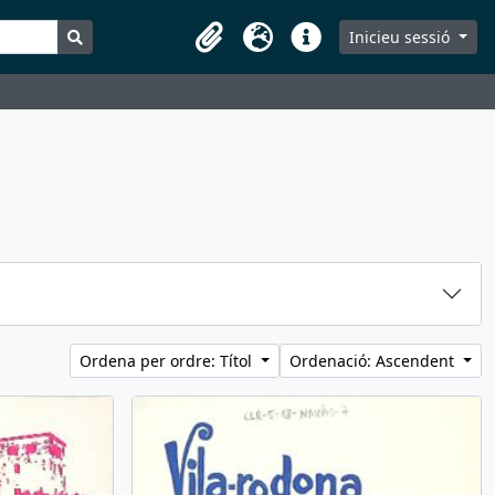
Search in browse page
Inicieu sessió
Portaretalls
Idioma
Dreceres
Ordena per ordre: Títol
Ordenació: Ascendent