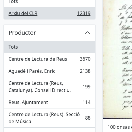
Tots
Arxiu del CLR
12319
, 12319 results
Productor
Tots
Centre de Lectura de Reus
3670
, 3670 results
Aguadé i Parés, Enric
2138
, 2138 results
Centre de Lectura (Reus,
199
, 199 results
Catalunya). Consell Directiu.
Reus. Ajuntament
114
, 114 results
Centre de Lectura (Reus). Secció
88
, 88 results
de Música
100 onsas 