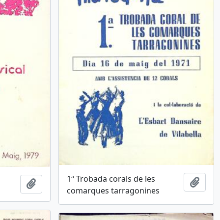
1ª Trobada corals de les
u
Afegi
Afegir al portapapers
comarques tarragonines