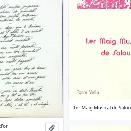
1er Maig Musical de Salo
d'or
Afegir al portapapers