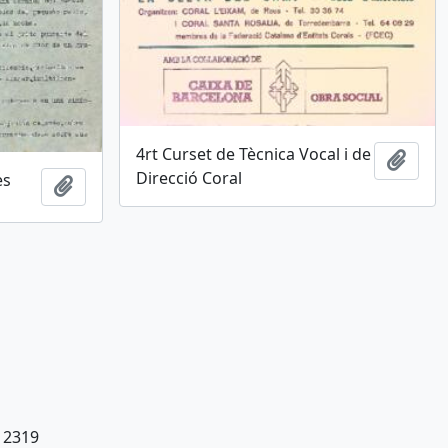
4rt Curset de Tècnica Vocal i de
Afegi
Direcció Coral
es
Afegir al portapapers
 12319