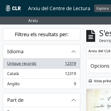
Skip to main content
Arxiu del Centre de Lectura
Explora
Arxiu
S'e
Filtreu els resultats per:
Descrip
Idioma
Remove filter:
Arxiu del CLR
Unique records
12319
Opcions 
, 12319 results
Català
12319
, 12319 results
Vista prèv
Anglès
9
, 9 results
Part de