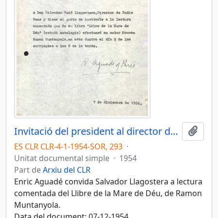
Invitació del president al director de Ràdio Reus
Afegi
ES CLR CLR-4-1-1954-SOR, 293
·
Unitat documental simple
·
1954
Part de
Arxiu del CLR
Enric Aguadé convida Salvador Llagostera a lectura
comentada del Llibre de la Mare de Déu, de Ramon
Muntanyola.
Data del document: 07-12-1954