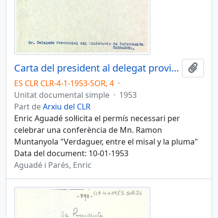
Carta del president al delegat provincial del ministeri d'informació i turisme de Tarragona
Afegi
ES CLR CLR-4-1-1953-SOR, 4
·
Unitat documental simple
·
1953
Part de
Arxiu del CLR
Enric Aguadé sol·licita el permís necessari per
celebrar una conferència de Mn. Ramon
Muntanyola "Verdaguer, entre el misal y la pluma"
Data del document: 10-01-1953
Aguadé i Parés, Enric