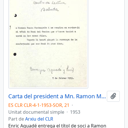
Carta del president a Mn. Ramon Muntanyola
Afegi
ES CLR CLR-4-1-1953-SOR, 21
·
Unitat documental simple
·
1953
Part de
Arxiu del CLR
Enric Aguadé entrega el títol de soci a Ramon