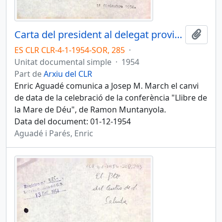
Carta del president al delegat provincial d'informació i turisme de Tarragona
Afegi
ES CLR CLR-4-1-1954-SOR, 285
·
Unitat documental simple
·
1954
Part de
Arxiu del CLR
Enric Aguadé comunica a Josep M. March el canvi
de data de la celebració de la conferència "Llibre de
la Mare de Déu", de Ramon Muntanyola.
Data del document: 01-12-1954
Aguadé i Parés, Enric