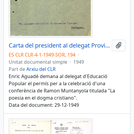
Carta del president al delegat Provincial d'Educació Popular sol·licitant una autorització per a poder celebrar una conferència de Ramon Muntanyola
Afegi
ES CLR CLR-4-1-1949-SOR, 194
·
Unitat documental simple
·
1949
Part de
Arxiu del CLR
Enric Aguadé demana al delegat d'Educació
Popular el permís per a la celebració d'una
conferència de Ramon Muntanyola titulada "La
poesia en el dogma cristiano".
Data del document: 29-12-1949