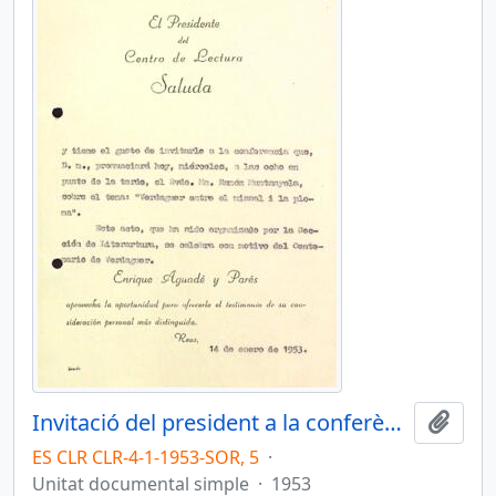
Invitació del president a la conferència de Mn. Ramon Muntanyola
Afegi
ES CLR CLR-4-1-1953-SOR, 5
·
Unitat documental simple
·
1953