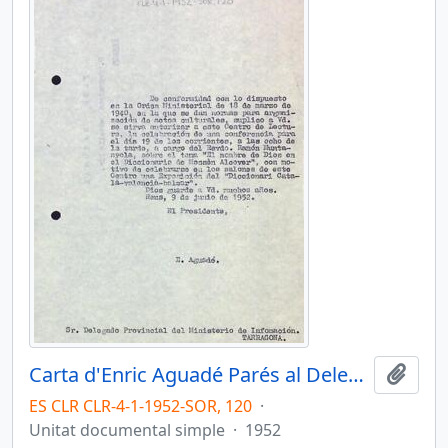
Carta d'Enric Aguadé Parés al Delegat provincial del Ministeri d'Informació de Tarragona
Afegi
ES CLR CLR-4-1-1952-SOR, 120
·
Unitat documental simple
·
1952