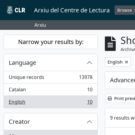
Skip to main content
Arxiu del Centre de Lectura
Browse
Arxiu
Sho
Narrow your results by:
Archiva
Language
Remove filter:
English
Unique records
13978
Advanced
, 13978 results
Catalan
10
, 10 results
Print prev
English
10
, 10 results
9 results w
Creator