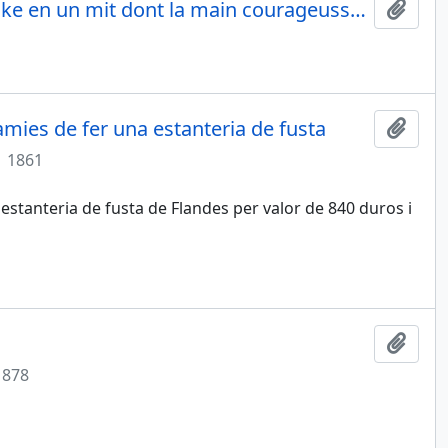
Locke considerado como filósofo político. Lema: Et ce Locke en un mit dont la main courageusse / A de la verité posé la borne heureuse
Add t
àmies de fer una estanteria de fusta
Add t
1861
stanteria de fusta de Flandes per valor de 840 duros i
Add t
1878