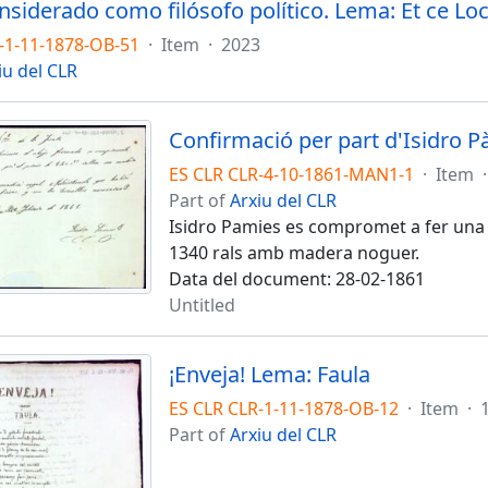
-1-11-1878-OB-51
·
Item
·
2023
iu del CLR
Confirmació per part d'Isidro P
ES CLR CLR-4-10-1861-MAN1-1
·
Item
·
Part of
Arxiu del CLR
Isidro Pamies es compromet a fer una e
1340 rals amb madera noguer.
Data del document: 28-02-1861
Untitled
¡Enveja! Lema: Faula
ES CLR CLR-1-11-1878-OB-12
·
Item
·
Part of
Arxiu del CLR