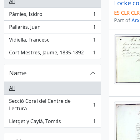
All
ES CLR CLR
Pàmies, Isidro
1
, 1 results
Part of
Arx
Pallarés, Juan
1
, 1 results
Vidiella, Francesc
1
, 1 results
Cort Mestres, Jaume, 1835-1892
1
, 1 results
Name
All
Secció Coral del Centre de
1
, 1 results
Lectura
Lletget y Caylà, Tomás
1
, 1 results