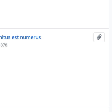
initus est numerus
Add t
1878