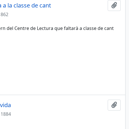
 a la classe de cant
Add t
1862
rn del Centre de Lectura que faltarà a classe de cant
vida
Add t
1884