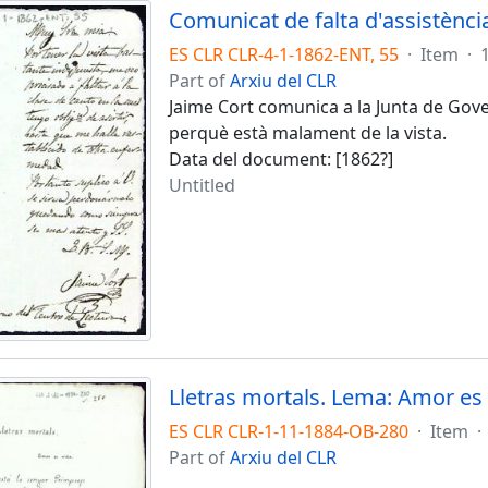
Comunicat de falta d'assistència
ES CLR CLR-4-1-1862-ENT, 55
·
Item
·
Part of
Arxiu del CLR
Jaime Cort comunica a la Junta de Gove
perquè està malament de la vista.
Data del document: [1862?]
Untitled
Lletras mortals. Lema: Amor es 
ES CLR CLR-1-11-1884-OB-280
·
Item
·
Part of
Arxiu del CLR