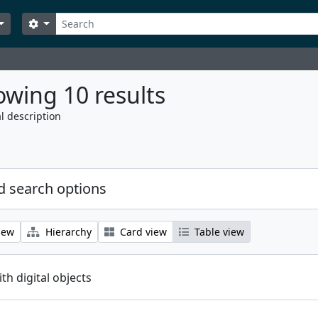
Search
Search options
wing 10 results
l description
 search options
iew
Hierarchy
Card view
Table view
ith digital objects