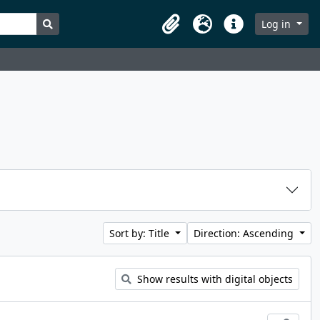
Search in browse page
Log in
Clipboard
Language
Quick links
Sort by: Title
Direction: Ascending
Show results with digital objects