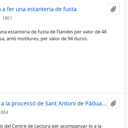
a fer una estanteria de fusta
Add t
1861
una estanteria de fusta de Flandes per valor de 48
sa, amb motllures, per valor de 94 duros.
Invitació del Comandant militar a la processó de Sant Antoni de Pàdua, on portarà el pendó
Add t
1864
cis del Centre de Lectura per acompanyar-lo a la