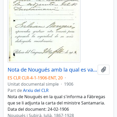
Nota de Nougués amb la qual es va adjuntar la carta de Santamaria
Afegi
ES CLR CLR-4-1-1906-ENT, 20
·
Unitat documental simple
·
1906
Part de
Arxiu del CLR
Nota de Nougués en la qual s'informa a Fàbregas
que se li adjunta la carta del ministre Santamaria.
Data del document: 24-02-1906
Nougués i Subirà, Julià, 1867-1928