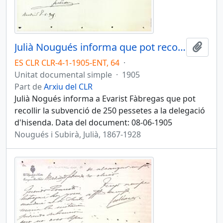
Julià Nougués informa que pot recollir la subvenció de 250 pessetes a la delegació d'hisenda
Afegi
ES CLR CLR-4-1-1905-ENT, 64
·
Unitat documental simple
·
1905
Part de
Arxiu del CLR
Julià Nogués informa a Evarist Fàbregas que pot
recollir la subvenció de 250 pessetes a la delegació
d'hisenda. Data del document: 08-06-1905
Nougués i Subirà, Julià, 1867-1928