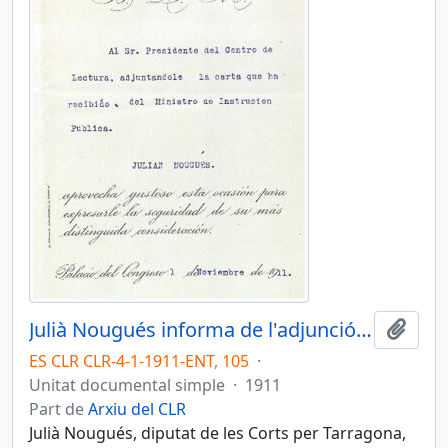
Julià Nougués informa de l'adjunció de la carta del ministre de Instrucción Pública
Afegi
ES CLR CLR-4-1-1911-ENT, 105
·
Unitat documental simple
·
1911
Part de
Arxiu del CLR
Julià Nougués, diputat de les Corts per Tarragona,