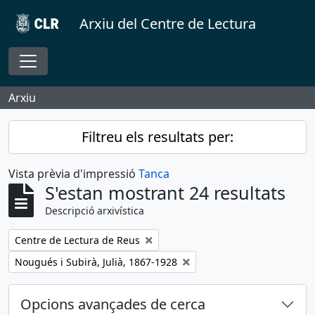
Skip to main content
Arxiu del Centre de Lectura
Toggle navigation
Arxiu
Filtreu els resultats per:
Vista prèvia d'impressió
Tanca
S'estan mostrant 24 resultats
Descripció arxivística
Remove filter:
Centre de Lectura de Reus
Remove filter:
Nougués i Subirà, Julià, 1867-1928
Opcions avançades de cerca