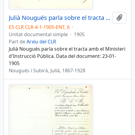
Julià Nougués parla sobre el tracta amb el Ministeri d'Instrucció Pública
Afegi
ES CLR CLR-4-1-1905-ENT, 6
·
Unitat documental simple
·
1905
Part de
Arxiu del CLR
Julià Nougués parla sobre el tracta amb el Ministeri
d'Instrucció Pública. Data del document: 23-01-
1905
Nougués i Subirà, Julià, 1867-1928