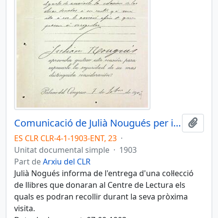
Comunicació de Julià Nougués per informar del donatiu d'una relació d'obres que s'entregaran a l'entitat
Afegi
ES CLR CLR-4-1-1903-ENT, 23
·
Unitat documental simple
·
1903
Part de
Arxiu del CLR
Julià Nogués informa de l'entrega d'una col·lecció
de llibres que donaran al Centre de Lectura els
quals es podran recollir durant la seva pròxima
visita.