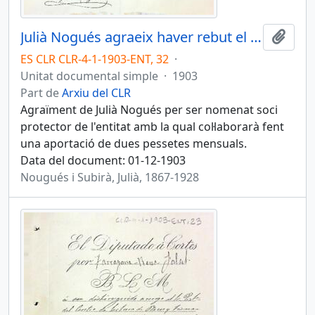
Julià Nogués agraeix haver rebut el títol de soci protector de l'entitat i anuncia el pagament de la quota de dues pessetes mensuals
Afegi
ES CLR CLR-4-1-1903-ENT, 32
·
Unitat documental simple
·
1903
Part de
Arxiu del CLR
Agraïment de Julià Nogués per ser nomenat soci
protector de l'entitat amb la qual col·laborarà fent
una aportació de dues pessetes mensuals.
Data del document: 01-12-1903
Nougués i Subirà, Julià, 1867-1928