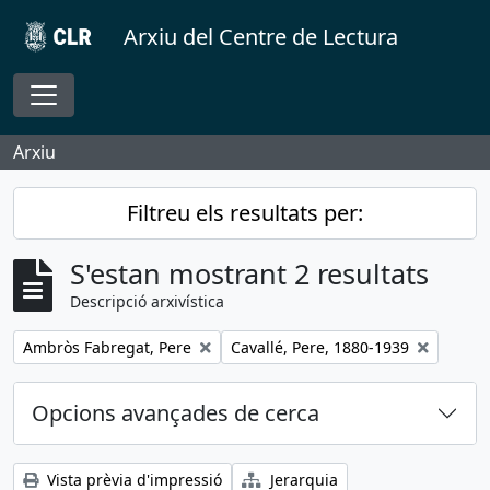
Skip to main content
Arxiu del Centre de Lectura
Toggle navigation
Arxiu
Filtreu els resultats per:
S'estan mostrant 2 resultats
Descripció arxivística
Remove filter:
Remove filter:
Ambròs Fabregat, Pere
Cavallé, Pere, 1880-1939
Opcions avançades de cerca
Vista prèvia d'impressió
Jerarquia