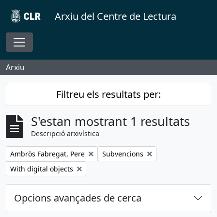
Skip to main content
Arxiu del Centre de Lectura
Toggle navigation
Arxiu
Filtreu els resultats per:
S'estan mostrant 1 resultats
Descripció arxivística
Remove filter:
Remove filter:
Ambròs Fabregat, Pere
Subvencions
Remove filter:
With digital objects
Opcions avançades de cerca