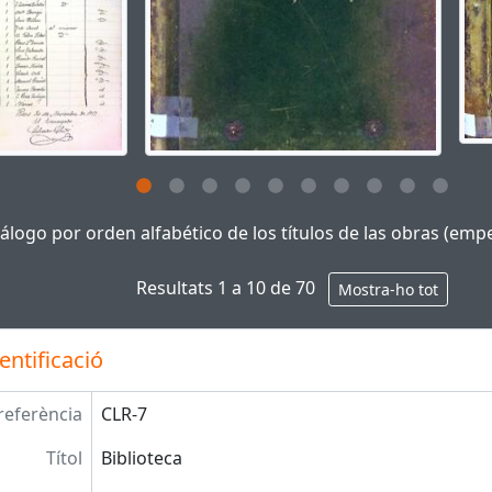
g this description title link will open the description view pa
álogo por orden alfabético de los títulos de las obras (em
Resultats 1 a 10 de 70
Mostra-ho tot
entificació
referència
CLR-7
Títol
Biblioteca