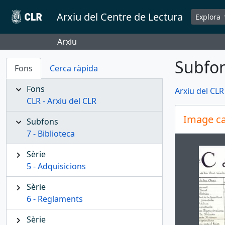
Skip to main content
Arxiu del Centre de Lectura
Explora
Arxiu
Subfon
Fons
Cerca ràpida
Fons
Arxiu del CLR
CLR - Arxiu del CLR
Image ca
Subfons
7 - Biblioteca
Changin
Sèrie
5 - Adquisicions
Sèrie
6 - Reglaments
Sèrie