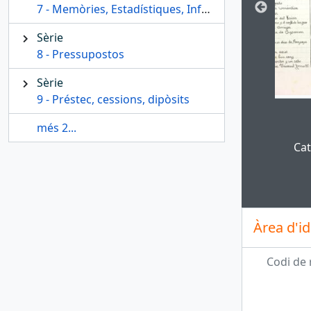
7 - Memòries, Estadístiques, Informes, Llistats
Sèrie
8 - Pressupostos
Sèrie
9 - Préstec, cessions, dipòsits
més 2...
Clickin
Cat
Àrea d'id
Codi de 