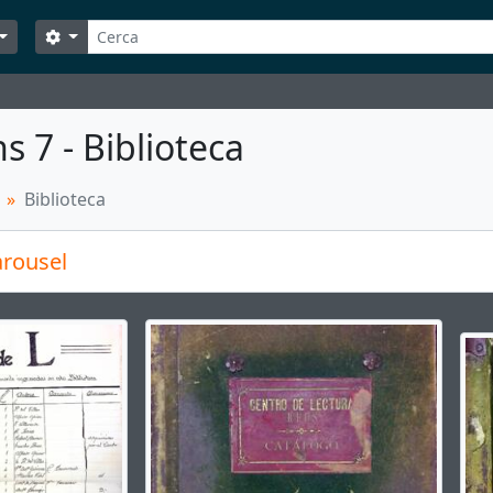
Cerca
Search options
s 7 - Biblioteca
Biblioteca
rousel
g the current slide of this carousel will change the descript