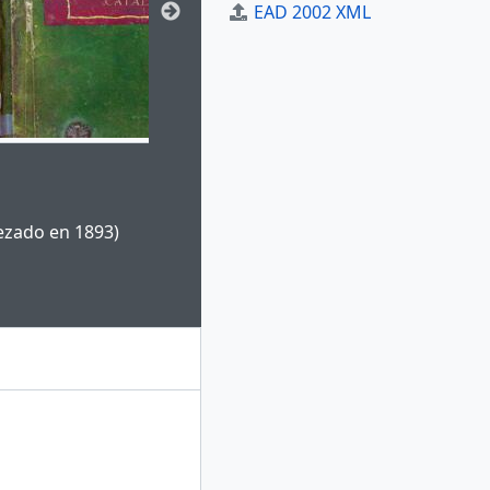
EAD 2002 XML
ge for this digital object. Advancing the carousel above will u
pezado en 1893)