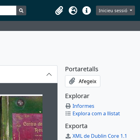
Search in browse page
Inicieu sessió
Portaretalls
Idioma
Dreceres
Portaretalls
Afegeix
ion title displayed in the following carousel. Clicking any i
Explorar
Informes
Explora com a llistat
Exporta
XML de Dublin Core 1.1