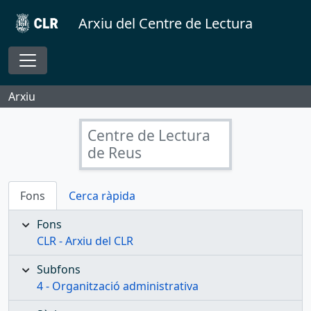
Skip to main content
Arxiu del Centre de Lectura
Toggle navigation
Arxiu
Centre de Lectura
de Reus
Fons
Cerca ràpida
Fons
CLR - Arxiu del CLR
Subfons
4 - Organització administrativa