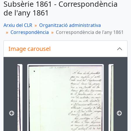
Subsèrie 1861 - Correspondència
més 32...
de l'any 1861
Arxiu del CLR
Organització administrativa
Correspondència
Correspondència de l'any 1861
Image carousel
Changing the current slide of this carousel will cha