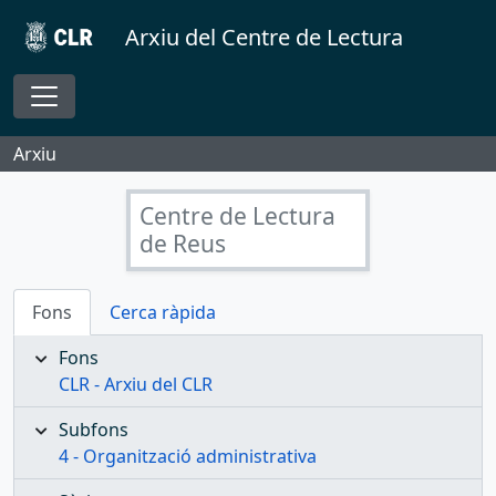
Skip to main content
Arxiu del Centre de Lectura
Toggle navigation
Arxiu
Centre de Lectura
de Reus
Fons
Cerca ràpida
Fons
CLR - Arxiu del CLR
Subfons
4 - Organització administrativa