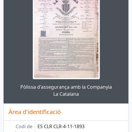
Clicking this description title link will open the des
Pòlissa d'assegurança amb la Companyia
La Catalana
Àrea d'identificació
Codi de
ES CLR CLR-4-11-1893