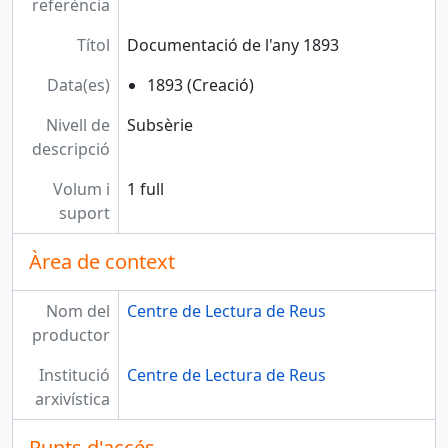
referència
Títol
Documentació de l'any 1893
Data(es)
1893 (Creació)
Nivell de
Subsèrie
descripció
Volum i
1 full
suport
Àrea de context
Nom del
Centre de Lectura de Reus
productor
Institució
Centre de Lectura de Reus
arxivística
Punts d'accés