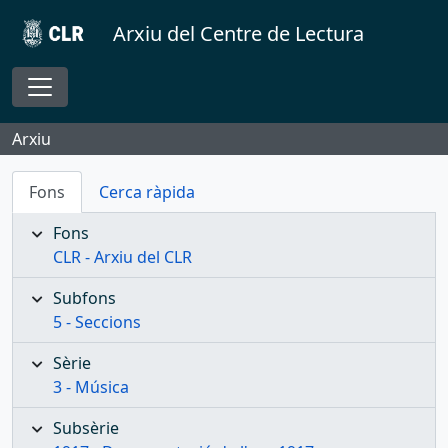
Skip to main content
Arxiu del Centre de Lectura
Toggle navigation
Arxiu
Fons
Cerca ràpida
Fons
CLR - Arxiu del CLR
Subfons
5 - Seccions
Sèrie
3 - Música
Subsèrie