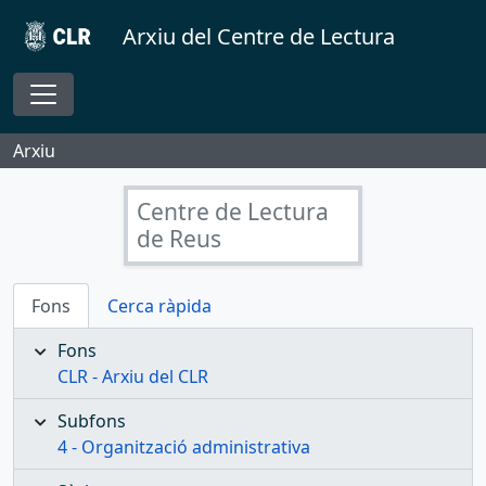
Skip to main content
Arxiu del Centre de Lectura
Toggle navigation
Arxiu
Centre de Lectura
de Reus
Fons
Cerca ràpida
Fons
CLR - Arxiu del CLR
Subfons
4 - Organització administrativa