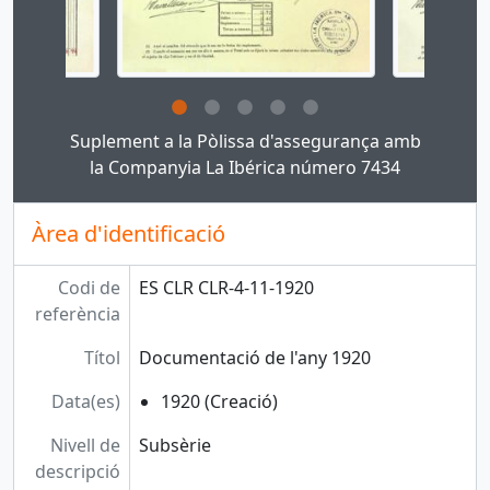
Clicking this description title link will open the des
Suplement a la Pòlissa d'assegurança amb
la Companyia La Ibérica número 7434
Àrea d'identificació
Codi de
ES CLR CLR-4-11-1920
referència
Títol
Documentació de l'any 1920
Data(es)
1920 (Creació)
Nivell de
Subsèrie
descripció