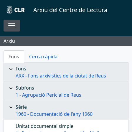
Skip to main content
Arxiu del Centre de Lectura
Toggle navigation
Arxiu
Fons
Cerca ràpida
Fons
ARX - Fons arxívistics de la ciutat de Reus
Subfons
1 - Agrupació Pericial de Reus
Sèrie
1960 - Documentació de l'any 1960
Unitat documental simple