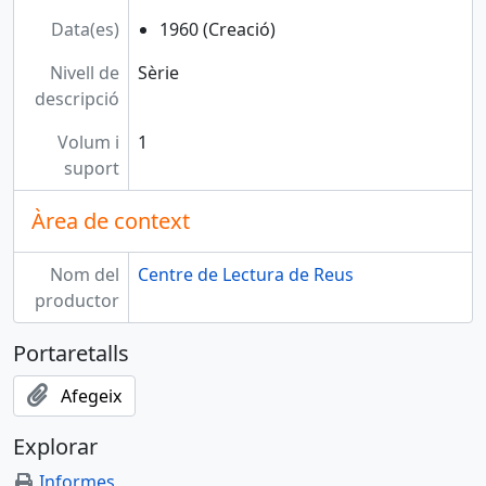
Data(es)
1960 (Creació)
Nivell de
Sèrie
descripció
Volum i
1
suport
Àrea de context
Nom del
Centre de Lectura de Reus
productor
Portaretalls
Afegeix
Explorar
Informes