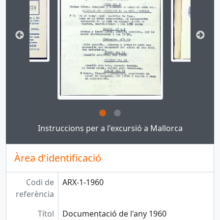
Clicking this description title link will open the des
Instruccions per a l'excursió a Mallorca
Àrea d'identificació
Codi de
ARX-1-1960
referència
Títol
Documentació de l'any 1960