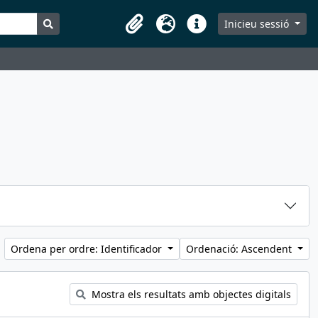
Search in browse page
Inicieu sessió
Portaretalls
Idioma
Dreceres
Ordena per ordre: Identificador
Ordenació: Ascendent
Mostra els resultats amb objectes digitals