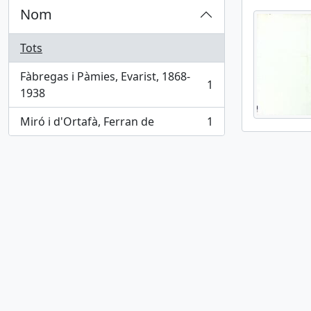
Nom
Tots
Fàbregas i Pàmies, Evarist, 1868-
1
, 1 results
1938
Miró i d'Ortafà, Ferran de
1
, 1 results