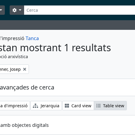
Cerca
Search options
 d'impressió
Tanca
stan mostrant 1 resultats
ció arxivística
ener, Josep
avançades de cerca
ia d'impressió
Jerarquia
Card view
Table view
 amb objectes digitals