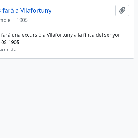
 farà a Vilafortuny
Afegi
imple
·
1905
farà una excursió a Vilafortuny a la finca del senyor
-08-1905
sionista