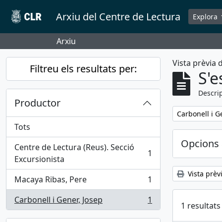
Skip to main content
Arxiu del Centre de Lectura
Explora
Arxiu
Vista prèvia
Filtreu els resultats per:
S'e
Descrip
Productor
Remove filter:
Carbonell i G
Tots
Opcions 
Centre de Lectura (Reus). Secció
1
, 1 results
Excursionista
Vista prèv
Macaya Ribas, Pere
1
, 1 results
Carbonell i Gener, Josep
1
, 1 results
1 resultats