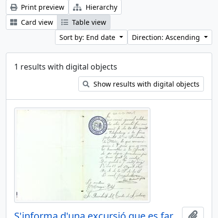
Print preview
Hierarchy
Card view
Table view
Sort by: End date
Direction: Ascending
1 results with digital objects
Show results with digital objects
S'informa d'una excursió que es farà a Vilafortuny
Add t