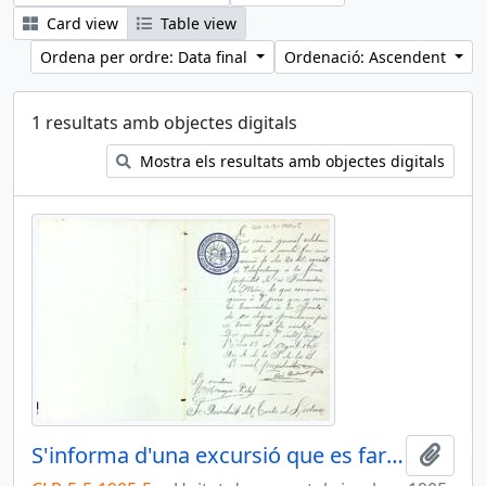
Card view
Table view
Ordena per ordre: Data final
Ordenació: Ascendent
1 resultats amb objectes digitals
Mostra els resultats amb objectes digitals
S'informa d'una excursió que es farà a Vilafortuny
Afegi