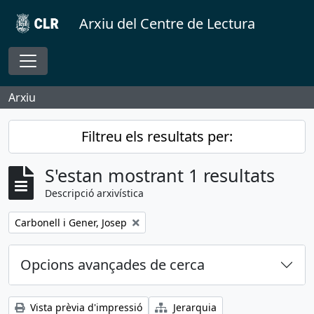
Skip to main content
Arxiu del Centre de Lectura
Toggle navigation
Arxiu
Filtreu els resultats per:
S'estan mostrant 1 resultats
Descripció arxivística
Remove filter:
Carbonell i Gener, Josep
Opcions avançades de cerca
Vista prèvia d'impressió
Jerarquia