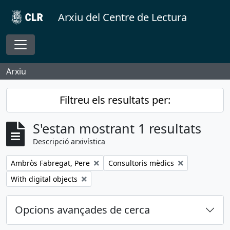
Skip to main content
Arxiu del Centre de Lectura
Toggle navigation
Arxiu
Filtreu els resultats per:
S'estan mostrant 1 resultats
Descripció arxivística
Remove filter:
Remove filter:
Ambròs Fabregat, Pere
Consultoris mèdics
Remove filter:
With digital objects
Opcions avançades de cerca