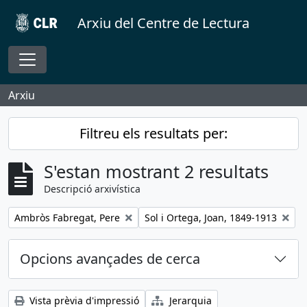
Skip to main content
Arxiu del Centre de Lectura
Toggle navigation
Arxiu
Filtreu els resultats per:
S'estan mostrant 2 resultats
Descripció arxivística
Remove filter:
Remove filter:
Ambròs Fabregat, Pere
Sol i Ortega, Joan, 1849-1913
Opcions avançades de cerca
Vista prèvia d'impressió
Jerarquia