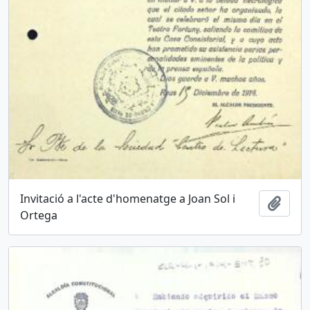
Invitació a l'acte d'homenatge a Joan Sol i
Afegi
Ortega