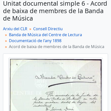
Unitat documental simple 6 - Acord
6 - Acord de baixa de membres de la Banda de Música
de baixa de membres de la Banda
Unitat documental simple
de Música
7 - Rebut de Juan Ribas a la banda de Música
Arxiu del CLR
Consell Directiu
Unitat documental simple
Banda de Música del Centre de Lectura
8 - Rebut del Centre de Lectura a la Banda de Música
Documentació de l'any 1898
Unitat documental simple
Acord de baixa de membres de la Banda de Música
9 - Rebut del Centre de Lectura a la Banda de Música
Unitat documental simple
10 - Rebut de Juan Ribas a la banda de Música
més 2...