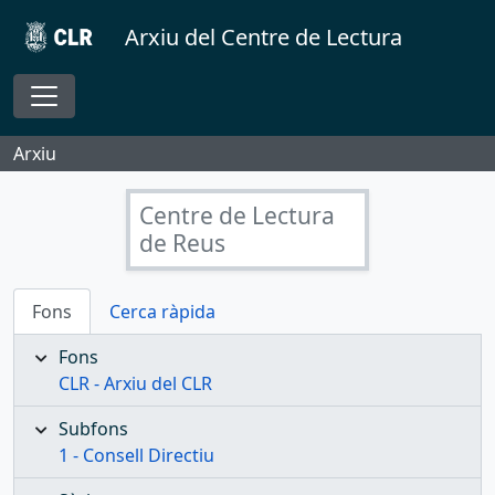
Skip to main content
Arxiu del Centre de Lectura
Toggle navigation
Arxiu
Centre de Lectura
de Reus
Fons
Cerca ràpida
Fons
CLR - Arxiu del CLR
Subfons
1 - Consell Directiu