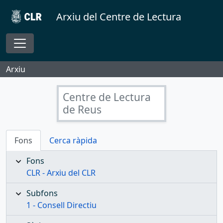
Skip to main content
Arxiu del Centre de Lectura
Toggle navigation
Arxiu
Centre de Lectura
de Reus
Fons
Cerca ràpida
Fons
CLR - Arxiu del CLR
Subfons
1 - Consell Directiu