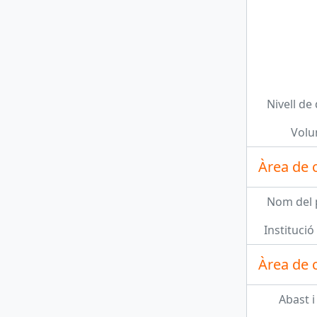
SOR, 34 - Carta de la Junta de govern al president del Centre Tomàs Lletget expressant tristesa per haver pres possessió sense la seva presència, però esperant amb entusiame la seva arribada
Unitat documental simple
SOR, 35 - Carta del secretari de l'entitat Francesc Pallarès a l'alcalde corregidor de Reus en la qual li dona contesta a les peticions sobre els membres de la nova junta, entre d'altres, expressades amb anterioritat
Unitat documental simple
Nivell de
SOR, 36 - Carta de Ramon Vilella a Víctor Balaguer adjuntant el corresponent títol per haver estat escollit soci de mèrit i també, a la vegada, agraint el donatiu rebut.
Volu
Unitat documental simple
SOR, 37 - Carta de Ramon Vilella a Josep Gener adjuntant el catàleg de les obres que conté la biblioteca
Àrea de 
més 97...
Nom del 
Institució 
Àrea de c
Abast i