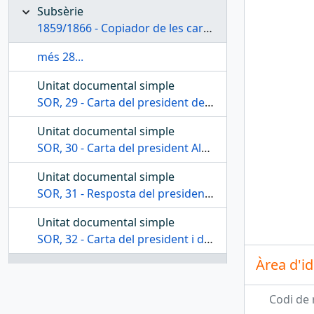
Subsèrie
1859/1866 - Copiador de les cartes emeses per la Junta de govern del Centre de Lectura dels anys 1859 a 1866
més 28...
Unitat documental simple
SOR, 29 - Carta del president del Centre Alexandre García comunicant al governador de la província de Tarragona que s'ha acordat nomenar-lo soci honorari de l'entitat
Unitat documental simple
SOR, 30 - Carta del president Alexandre García a Víctor Balaguer comunicant que la Junta de Govern ha decidit nomenar-lo soci de mèrit de l'entitat
Unitat documental simple
SOR, 31 - Resposta del president i vicepresident del Centre de Lectura al governador de la província de Tarragona per informar de les subscripcions als diaris els quals va sol·licitar
Unitat documental simple
SOR, 32 - Carta del president i del secretari Centre de Lectura per comunicar a un soci que ha estat nomenat soci honorari de l'entitat
Àrea d'id
Unitat documental simple
SOR, 33 - Carta de Francesc Pallarès, secretari del Centre de Lectura, per comunicar a l'alcalde els noms dels membres que componen la nova Junta de govern de l'entitat
Codi de 
Unitat documental simple