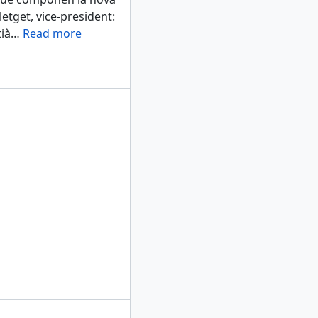
letget, vice-president:
ià
…
Read more