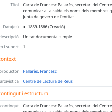
Títol
Carta de Francesc Pallarès, secretari del Centre
comunicar a l'alcalde els noms dels membres
Junta de govern de l'entitat
Data(es)
1859-1866 (Creació)
 descripció
Unitat documental simple
m i suport
1
context
productor
Pallarès, Francesc
arxivística
Centre de Lectura de Reus
ontingut i estructura
 contingut
Carta de Francesc Pallarès, secretari del Centre
comunicar a l'alcalde els noms dels membres