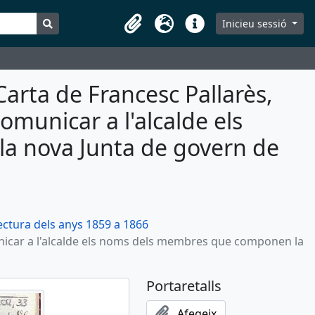
Search in browse page
Inicieu sessió
Portaretalls
Idioma
Dreceres
arta de Francesc Pallarès,
omunicar a l'alcalde els
 nova Junta de govern de
ectura dels anys 1859 a 1866
municar a l'alcalde els noms dels membres que componen la
Portaretalls
Afegeix