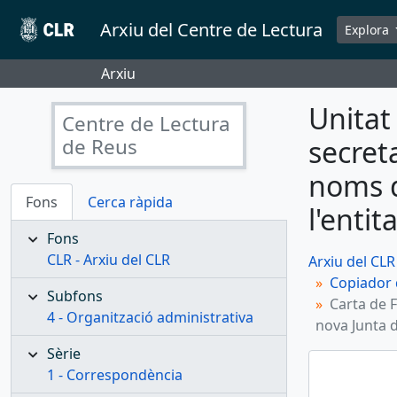
Skip to main content
Arxiu del Centre de Lectura
Explora
Arxiu
Unitat
Centre de Lectura
de Reus
secret
noms d
Fons
Cerca ràpida
l'entit
Fons
CLR - Arxiu del CLR
Arxiu del CLR
Copiador 
Subfons
Carta de 
4 - Organització administrativa
nova Junta d
Sèrie
1 - Correspondència