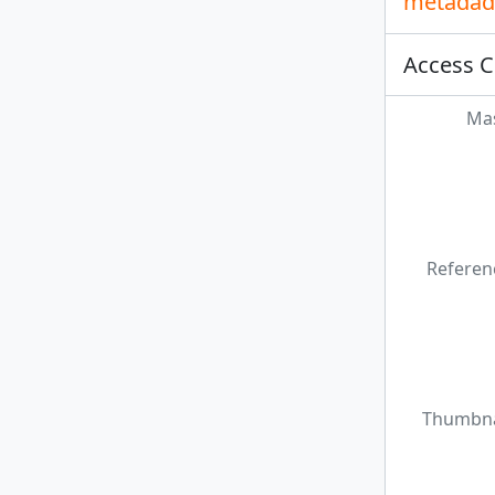
metadade
Access C
Mas
Referen
Thumbna