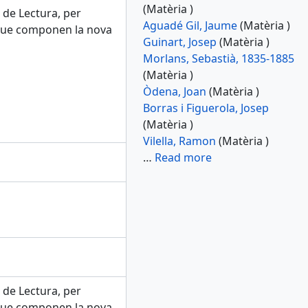
(Matèria )
 de Lectura, per
Aguadé Gil, Jaume
(Matèria )
 que componen la nova
Guinart, Josep
(Matèria )
Morlans, Sebastià, 1835-1885
(Matèria )
Òdena, Joan
(Matèria )
Borras i Figuerola, Josep
(Matèria )
Vilella, Ramon
(Matèria )
…
Read more
 de Lectura, per
 que componen la nova