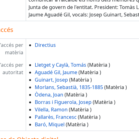
Junta de govern de l'entitat. President: Tomàs L
Jaume Aguadé Gil, vocals: Josep Guinart, Sebast
accés
'accés per
Directius
matèria
'accés per
Lletget y Caylà, Tomás
(Matèria )
autoritat
Aguadé Gil, Jaume
(Matèria )
Guinart, Josep
(Matèria )
Morlans, Sebastià, 1835-1885
(Matèria )
Òdena, Joan
(Matèria )
Borras i Figuerola, Josep
(Matèria )
Vilella, Ramon
(Matèria )
Pallarès, Francesc
(Matèria )
Baró, Miquel
(Matèria )