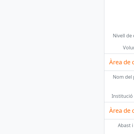
ENT, 106 - Carta de Ramon de Montagut al president relacionada amb el contracte de l'entitat i les obres del Teatre
Unitat documental simple
ENT, 107 - Carta del secretari de l'Ateneo de Villanueva y la Geltrú demanant al president l'adreça dels noms que s'hi adjunten
Nivell de
Unitat documental simple
ENT, 108 - Carta de Francisco de la Vega oferint al president la seva companyia de Sarsuela
Volu
Unitat documental simple
Àrea de 
ENT, 109 - Carta d'Emili Duran al president informant del donatiu d'una bala extreta d'un projectil trobat a Girona
Nom del 
més 40...
Institució 
Àrea de c
Abast i