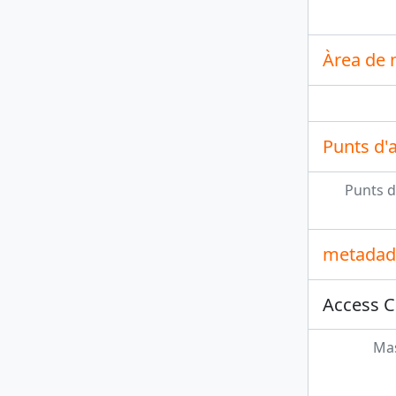
Àrea de 
Punts d'
Punts d
metadade
Access C
Mas