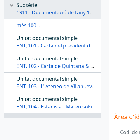
Subsèrie
1911 - Documentació de l'any 1911
més 100...
Unitat documental simple
ENT, 101 - Carta del president de la Secció de Literatura i Idiomes al president de l'entitat comunicant les noves bases addicionals del grup Nova Semo
Unitat documental simple
ENT, 102 - Carta de Quintana & Torres sol·licitant al president el pagament dels deutes
Unitat documental simple
ENT, 103 - L' Ateneo de Villanueva y la Geltrú demana al president l'adhesió del Centre al Segon Congrés Regional d'Ateneus
Unitat documental simple
ENT, 104 - Estanislau Mateu sol·licita al president que el proposi com a soci de l'entitat
Àrea d'id
Unitat documental simple
ENT, 105 - Julià Nougués informa de l'adjunció de la carta del ministre de Instrucción Pública
Codi de 
Unitat documental simple