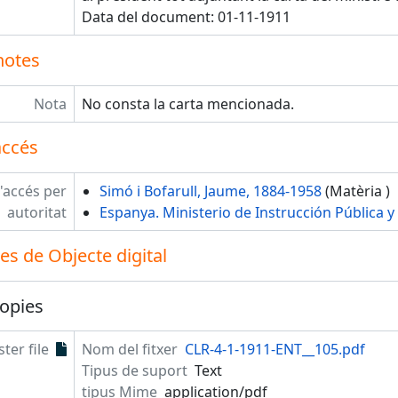
Data del document: 01-11-1911
notes
Nota
No consta la carta mencionada.
accés
'accés per
Simó i Bofarull, Jaume, 1884-1958
(Matèria )
autoritat
Espanya. Ministerio de Instrucción Pública y 
s de Objecte digital
opies
ter file
Nom del fitxer
CLR-4-1-1911-ENT__105.pdf
Tipus de suport
Text
tipus Mime
application/pdf