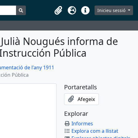
Search in browse page
Inicieu sessió
Portaretalls
Idioma
Dreceres
 Julià Nougués informa de
 Instrucción Pública
mentació de l'any 1911
cción Pública
Portaretalls
Afegeix
Explorar
Informes
Explora com a llistat