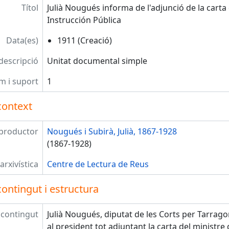
Títol
Julià Nougués informa de l'adjunció de la carta
Instrucción Pública
Data(es)
1911 (Creació)
 descripció
Unitat documental simple
m i suport
1
context
productor
Nougués i Subirà, Julià, 1867-1928
(1867-1928)
arxivística
Centre de Lectura de Reus
ontingut i estructura
 contingut
Julià Nougués, diputat de les Corts per Tarragon
al president tot adjuntant la carta del ministre