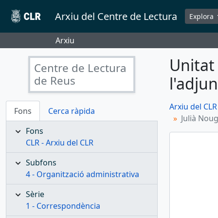
Skip to main content
Arxiu del Centre de Lectura
Explora
Arxiu
Unitat
Centre de Lectura
de Reus
l'adju
Arxiu del CLR
Fons
Cerca ràpida
Julià Noug
Fons
CLR - Arxiu del CLR
Subfons
4 - Organització administrativa
Sèrie
1 - Correspondència