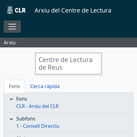
Skip to main content
Arxiu del Centre de Lectura
Toggle navigation
Arxiu
Centre de Lectura
de Reus
Fons
Cerca ràpida
Fons
CLR - Arxiu del CLR
Subfons
1 - Consell Directiu