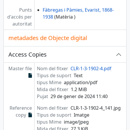
Punts
Fàbregas i Pàmies, Evarist, 1868-
d'accés per
1938
(Matèria )
autoritat
metadades de Objecte digital
Access Copies
Master file
Nom del fitxer
CLR-1-3-1902-4.pdf
Tipus de suport
Text
tipus Mime
application/pdf
Mida del fitxer
1.2 MiB
Pujat
29 de gener de 2024 11:40
Reference
Nom del fitxer
CLR-1-3-1902-4_141.jpg
copy
Tipus de suport
Imatge
tipus Mime
image/jpeg
Mida del fitxer
27.3 KiB