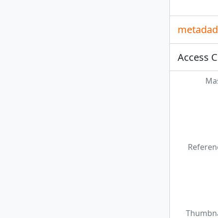
metadade
Access C
Mas
Referen
Thumbna