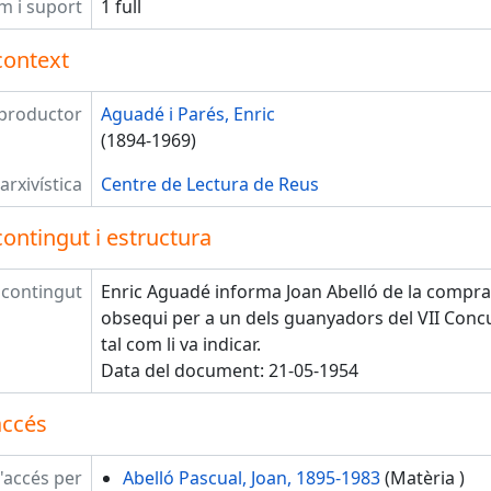
m i suport
1 full
context
productor
Aguadé i Parés, Enric
(1894-1969)
arxivística
Centre de Lectura de Reus
ontingut i estructura
 contingut
Enric Aguadé informa Joan Abelló de la compr
obsequi per a un dels guanyadors del VII Conc
tal com li va indicar.
Data del document: 21-05-1954
accés
'accés per
Abelló Pascual, Joan, 1895-1983
(Matèria )