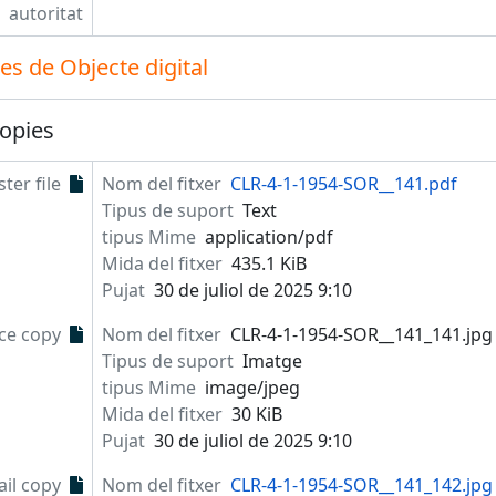
autoritat
s de Objecte digital
opies
ter file
Nom del fitxer
CLR-4-1-1954-SOR__141.pdf
Tipus de suport
Text
tipus Mime
application/pdf
Mida del fitxer
435.1 KiB
Pujat
30 de juliol de 2025 9:10
ce copy
Nom del fitxer
CLR-4-1-1954-SOR__141_141.jpg
Tipus de suport
Imatge
tipus Mime
image/jpeg
Mida del fitxer
30 KiB
Pujat
30 de juliol de 2025 9:10
il copy
Nom del fitxer
CLR-4-1-1954-SOR__141_142.jpg