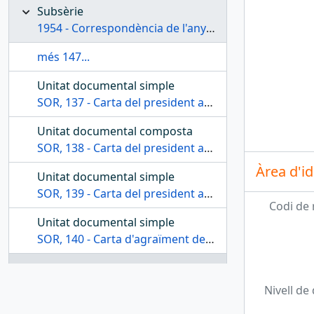
Subsèrie
1954 - Correspondència de l'any 1954
més 147...
Unitat documental simple
SOR, 137 - Carta del president a la Secció d'Art
Unitat documental composta
SOR, 138 - Carta del president a Josep Capdevila Casas
Àrea d'id
Unitat documental simple
SOR, 139 - Carta del president al governador civil de la província de Tarragona
Codi de 
Unitat documental simple
SOR, 140 - Carta d'agraïment del president al director del Boletín de la Biblioteca Museu Víctor Balaguer
Unitat documental simple
SOR, 141 - Carta del president a Joan Abelló Pascual
Nivell de
Unitat documental simple