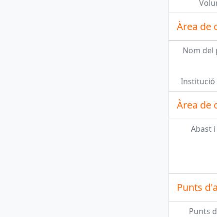
Volu
SOR, 142 - Carta d'invitació del president a la lectura de la Tragedia Numancia
Àrea de 
Unitat documental simple
SOR, 143 - Carta del president al secretari de l'Agrupació d'Associacions de Setmana Santa de Reus
Nom del 
Unitat documental simple
SOR, 144 - Carta del president a Ramón Butó Aparicio
Institució 
Unitat documental simple
Àrea de c
SOR, 145 - Carta del president al Centro de Iniciativas y Turismo
més 169...
Abast i
Punts d'
Punts d