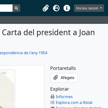
Search in browse page
Inicieu sessió
Portaretalls
Idioma
Dreceres
Carta del president a Joan
espondència de l'any 1954
Portaretalls
Afegeix
Explorar
Informes
Explora com a llistat