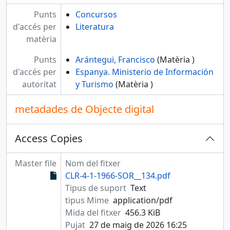
Punts
Concursos
d'accés per
Literatura
matèria
Punts
Arántegui, Francisco
(Matèria )
d'accés per
Espanya. Ministerio de Información
autoritat
y Turismo
(Matèria )
metadades de Objecte digital
Access Copies
Master file
Nom del fitxer
CLR-4-1-1966-SOR__134.pdf
Tipus de suport
Text
tipus Mime
application/pdf
Mida del fitxer
456.3 KiB
Pujat
27 de maig de 2026 16:25