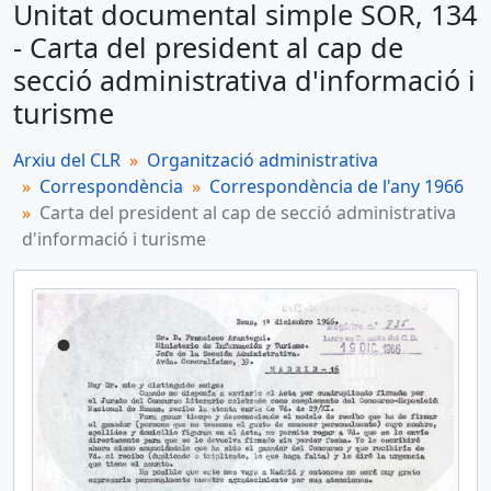
Unitat documental simple SOR, 134
SOR, 134 - Carta del president al cap de secció administrativa d'informació i turisme
- Carta del president al cap de
Unitat documental simple
secció administrativa d'informació i
SOR, 135 - Carta del president al pare Abat de Santa Maria de Poblet
turisme
Unitat documental simple
SOR, 136 - Carta del president a la diputació provincial de Tarragona
Arxiu del CLR
Organització administrativa
Correspondència
Correspondència de l'any 1966
Unitat documental simple
Carta del president al cap de secció administrativa
SOR, 137 - Carta del president a l'alcalde de Reus
d'informació i turisme
Unitat documental simple
SOR, 138 - Carta del president al delegat provincial del ministeri d'Informació i Turisme
més 1...