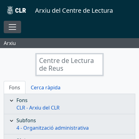
Skip to main content
Arxiu del Centre de Lectura
Toggle navigation
Arxiu
Centre de Lectura
de Reus
Fons
Cerca ràpida
Fons
CLR - Arxiu del CLR
Subfons
4 - Organització administrativa