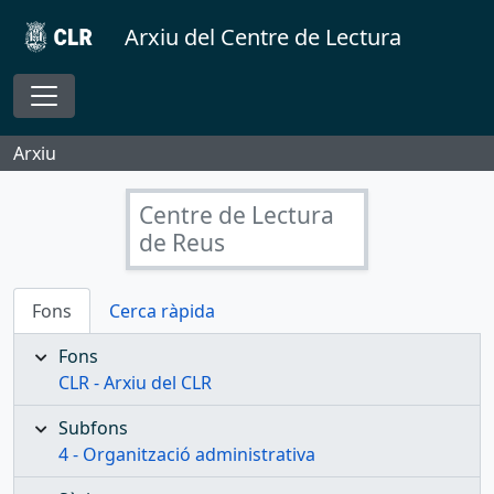
Skip to main content
Arxiu del Centre de Lectura
Toggle navigation
Arxiu
Centre de Lectura
de Reus
Fons
Cerca ràpida
Fons
CLR - Arxiu del CLR
Subfons
4 - Organització administrativa