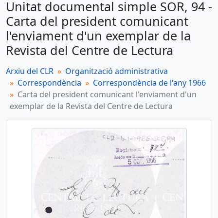
Unitat documental simple SOR, 94 -
SOR, 94 - Carta del president comunicant l'enviament d'un exemplar de la Revista del Centre de Lectura
Carta del president comunicant
Unitat documental simple
l'enviament d'un exemplar de la
SOR, 95 - Carta del president al governador civil de la província de Tarragona
Revista del Centre de Lectura
Unitat documental simple
SOR, 96 - Carta del president al director general d'informació
Arxiu del CLR
Organització administrativa
Correspondència
Correspondència de l'any 1966
Unitat documental simple
Carta del president comunicant l'enviament d'un
SOR, 97 - Carta del president al director general d'informació
exemplar de la Revista del Centre de Lectura
Unitat documental simple
SOR, 98 - Carta del president a la Cambra Oficial de Comerç de Reus
més 41...