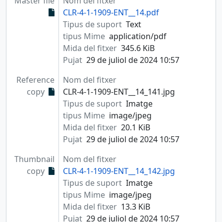
Master file
Nom del fitxer
CLR-4-1-1909-ENT__14.pdf
Tipus de suport
Text
tipus Mime
application/pdf
Mida del fitxer
345.6 KiB
Pujat
29 de juliol de 2024 10:57
Reference
Nom del fitxer
copy
CLR-4-1-1909-ENT__14_141.jpg
Tipus de suport
Imatge
tipus Mime
image/jpeg
Mida del fitxer
20.1 KiB
Pujat
29 de juliol de 2024 10:57
Thumbnail
Nom del fitxer
copy
CLR-4-1-1909-ENT__14_142.jpg
Tipus de suport
Imatge
tipus Mime
image/jpeg
Mida del fitxer
13.3 KiB
Pujat
29 de juliol de 2024 10:57