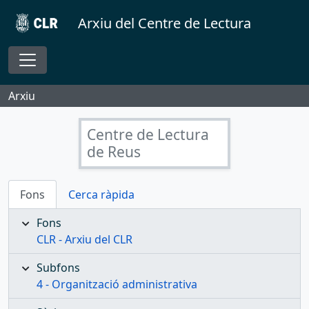
Skip to main content
Arxiu del Centre de Lectura
Toggle navigation
Arxiu
Centre de Lectura
de Reus
Fons
Cerca ràpida
Fons
CLR - Arxiu del CLR
Subfons
4 - Organització administrativa