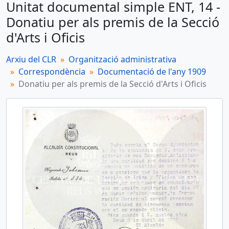
Unitat documental simple ENT, 14 -
ENT, 14 - Donatiu per als premis de la Secció d'Arts i Oficis
Donatiu per als premis de la Secció
Unitat documental simple
d'Arts i Oficis
ENT, 15 - Zacarías Herrero envia un exemplar del seu nou llibre
Arxiu del CLR
Organització administrativa
Unitat documental simple
Correspondència
Documentació de l'any 1909
ENT, 16 - El governador civil de la província de Tarragona farà un donatiu de 25 pessetes
Donatiu per als premis de la Secció d'Arts i Oficis
Unitat documental simple
ENT, 17 - Alexandre Cardunets agraeix el tracte rebut durant la seva exposició
Unitat documental simple
ENT, 18 - Diversos socis demanen que el Centre organitzi algun acte per homenatjar Guimerà
més 16...