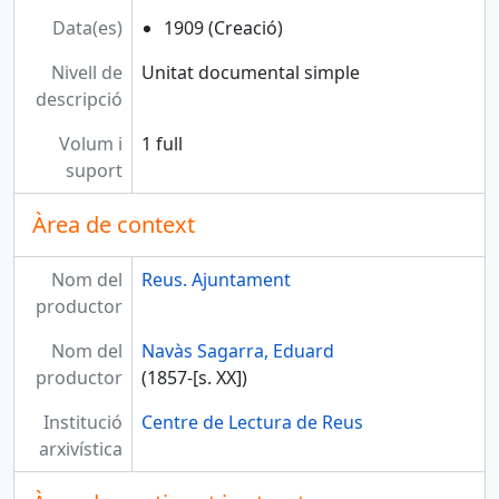
Data(es)
1909 (Creació)
Nivell de
Unitat documental simple
descripció
Volum i
1 full
suport
Àrea de context
Nom del
Reus. Ajuntament
productor
Nom del
Navàs Sagarra, Eduard
productor
(1857-[s. XX])
Institució
Centre de Lectura de Reus
arxivística