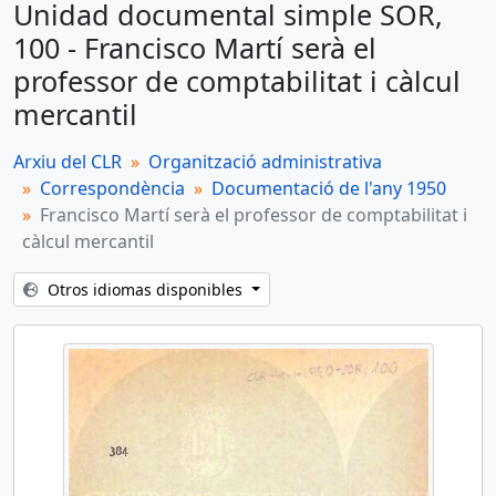
Unidad documental simple SOR,
SOR, 100 - Francisco Martí serà el professor de comptabilitat i càlcul mercantil
100 - Francisco Martí serà el
Unidad documental simple
professor de comptabilitat i càlcul
SOR, 101 - Teresa Miquel serà la professora de francès
mercantil
Unidad documental simple
SOR, 102 - Jimmy Chrysler serà el professor d'anglès
Arxiu del CLR
Organització administrativa
Correspondència
Documentació de l'any 1950
Unidad documental simple
Francisco Martí serà el professor de comptabilitat i
SOR, 103 - Angela May serà la professora d'alemany
càlcul mercantil
Unidad documental simple
Otros idiomas disponibles
SOR, 104 - Manuel Real serà el professor d'esperanto
199 más...