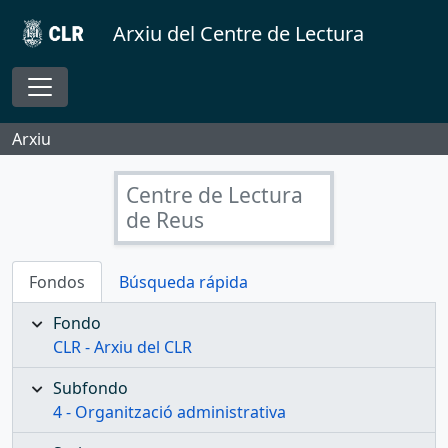
Skip to main content
Arxiu del Centre de Lectura
Toggle navigation
Arxiu
Centre de Lectura
de Reus
Fondos
Búsqueda rápida
Fondo
CLR - Arxiu del CLR
Subfondo
4 - Organització administrativa