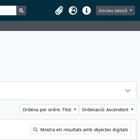
Search in browse page
Inicieu sessió
Portaretalls
Idioma
Dreceres
Ordena per ordre: Títol
Ordenació: Ascendent
Mostra els resultats amb objectes digitals