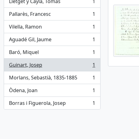
Lletget y Caylà, Tomás
1
, 1 results
Pallarès, Francesc
1
, 1 results
Vilella, Ramon
1
, 1 results
Aguadé Gil, Jaume
1
, 1 results
Baró, Miquel
1
, 1 results
Guinart, Josep
1
, 1 results
Morlans, Sebastià, 1835-1885
1
, 1 results
Òdena, Joan
1
, 1 results
Borras i Figuerola, Josep
1
, 1 results