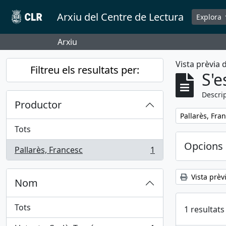
Skip to main content
Arxiu del Centre de Lectura
Explora
Arxiu
Vista prèvia
Filtreu els resultats per:
S'e
Descrip
Productor
Remove filter:
Pallarès, Fra
Tots
Opcions 
Pallarès, Francesc
1
, 1 results
Vista prèv
Nom
Tots
1 resultats