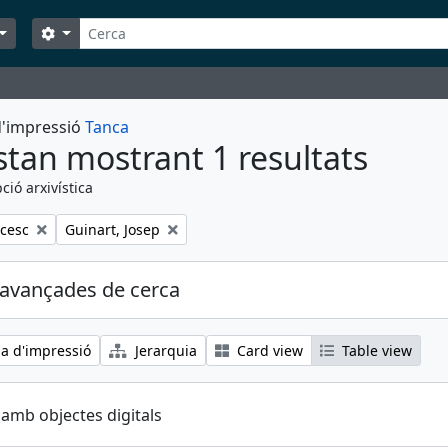
Cerca
Search options
 d'impressió
Tanca
stan mostrant 1 resultats
ció arxivística
Remove filter:
ncesc
Guinart, Josep
avançades de cerca
ia d'impressió
Jerarquia
Card view
Table view
 amb objectes digitals