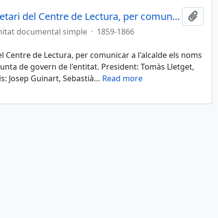
Carta de Francesc Pallarès, secretari del Centre de Lectura, per comunicar a l'alcalde els noms dels membres que componen la nova Junta de govern de l'entitat
Afegi
itat documental simple
·
1859-1866
el Centre de Lectura, per comunicar a l'alcalde els noms
ta de govern de l'entitat. President: Tomàs Lletget,
s: Josep Guinart, Sebastià
…
Read more