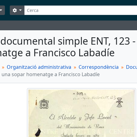
Cerca
Search options
 documental simple ENT, 123 - 
tge a Francisco Labadíe
Organització administrativa
Correspondència
Docu
 a una sopar homenatge a Francisco Labadíe