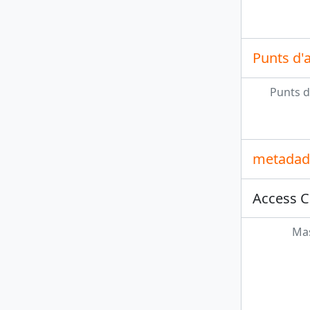
Punts d'
Punts d
metadade
Access C
Mas