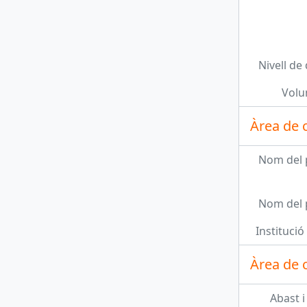
ENT, 124 - Aprovació d'una conferència al Centre de Lectura
Unitat documental simple
ENT, 125 - Aprovació d'una conferència al Centre de Lectura
Nivell de
Unitat documental simple
Volu
ENT, 126 - Aprovació d'una conferència al Centre de Lectura
Àrea de 
Unitat documental simple
ENT, 127 - Josep Maria Guix continua insistint en la seva dimissió
Nom del 
més 19...
Nom del 
Institució 
Àrea de c
Abast i