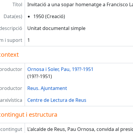
Títol
Invitació a una sopar homenatge a Francisco L
Data(es)
1950 (Creació)
 descripció
Unitat documental simple
m i suport
1
context
productor
Ornosa i Soler, Pau, 19??-1951
(19??-1951)
productor
Reus. Ajuntament
arxivística
Centre de Lectura de Reus
ontingut i estructura
 contingut
L'alcalde de Reus, Pau Ornosa, convida al pres