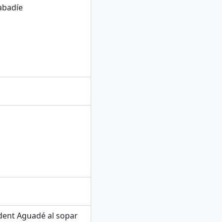
abadíe
ident Aguadé al sopar