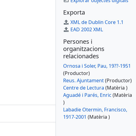
Explorar objectes digitals
Exporta
XML de Dublin Core 1.1
EAD 2002 XML
Persones i
organitzacions
relacionades
Ornosa i Soler, Pau, 19??-1951
(Productor)
Reus. Ajuntament
(Productor)
Centre de Lectura
(Matèria )
Aguadé i Parés, Enric
(Matèria
)
Labadie Otermin, Francisco,
1917-2001
(Matèria )