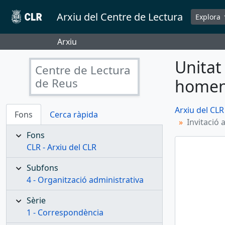
Skip to main content
Arxiu del Centre de Lectura
Explora
Arxiu
Unitat
Centre de Lectura
de Reus
homena
Arxiu del CLR
Fons
Cerca ràpida
Invitació
Fons
CLR - Arxiu del CLR
Subfons
4 - Organització administrativa
Sèrie
1 - Correspondència