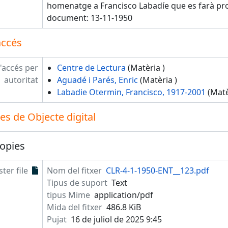
homenatge a Francisco Labadíe que es farà pr
document: 13-11-1950
accés
'accés per
Centre de Lectura
(Matèria )
autoritat
Aguadé i Parés, Enric
(Matèria )
Labadie Otermin, Francisco, 1917-2001
(Matè
s de Objecte digital
opies
ter file
Nom del fitxer
CLR-4-1-1950-ENT__123.pdf
Tipus de suport
Text
tipus Mime
application/pdf
Mida del fitxer
486.8 KiB
Pujat
16 de juliol de 2025 9:45