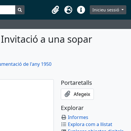
Search in browse page
Inicieu sessió
Portaretalls
Idioma
Dreceres
Invitació a una sopar
mentació de l'any 1950
Portaretalls
Afegeix
Explorar
Informes
Explora com a llistat