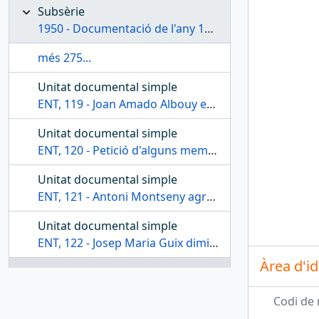
Subsèrie
1950 - Documentació de l'any 1950
més 275...
Unitat documental simple
ENT, 119 - Joan Amado Albouy es disculpa per no poder assistir a la reunió sobre les obres de l'edifici del Centre de Lectura
Unitat documental simple
ENT, 120 - Petició d'alguns memebres de la Secció de Ciències Polítiques, Morals i Socials al Consell Directiu
Unitat documental simple
ENT, 121 - Antoni Montseny agraeix el gest al Centre de Lectura
Unitat documental simple
ENT, 122 - Josep Maria Guix dimiteix oficialment
Àrea d'id
Unitat documental simple
ENT, 123 - Invitació a una sopar homenatge a Francisco Labadíe
Codi de 
Unitat documental simple