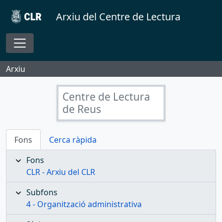
Skip to main content
Arxiu del Centre de Lectura
Toggle navigation
Arxiu
Centre de Lectura
de Reus
Fons
Cerca ràpida
Fons
CLR - Arxiu del CLR
Subfons
4 - Organització administrativa