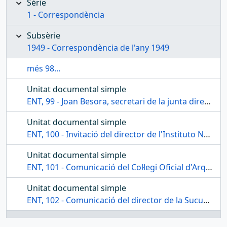
Sèrie
1 - Correspondència
Subsèrie
1949 - Correspondència de l'any 1949
més 98...
Unitat documental simple
ENT, 99 - Joan Besora, secretari de la junta directiva del Centre, certifica l'acta de l'última reunió general extraordinària
Unitat documental simple
ENT, 100 - Invitació del director de l'Instituto Nacional de Enseñanza Media de Reus a l'acte d'inauguració del nou curs acadèmic
Unitat documental simple
ENT, 101 - Comunicació del Col·legi Oficial d'Arquitectes de Catalunya i Balears, informant de la minuta que es cobrarà al Centre pel projecte de reconstrucció d'una part de l'entitat
Unitat documental simple
ENT, 102 - Comunicació del director de la Sucursal del Banc d'Espanya al president per informar-lo del seu nou càrrec
Unitat documental simple