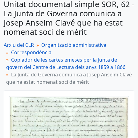
Unitat documental simple SOR, 62 -
SOR, 62 - La Junta de Governa comunica a Josep Anselm Clavé que ha estat nomenat soci de mèrit
La Junta de Governa comunica a
Unitat documental simple
Josep Anselm Clavé que ha estat
SOR, 63 - Carta d'agraïment a Joan Pujol i Bofarull per les tres obres que ha donat a l'entitat
nomenat soci de mèrit
Unitat documental simple
SOR, 64 - Carta d'agraïment a Víctor Balaguer per l'obra donada a la biblioteca de l'entitat
Arxiu del CLR
Organització administrativa
Correspondència
Unitat documental simple
Copiador de les cartes emeses per la Junta de
SOR, 65 - Carta de Josep Güell a Josep Rosell del Piquer comunicant l'absència del president i el vicepresident en l'acte programat per avui
govern del Centre de Lectura dels anys 1859 a 1866
La Junta de Governa comunica a Josep Anselm Clavé
Unitat documental simple
que ha estat nomenat soci de mèrit
SOR, 66 - Carta d'agraïment de la Junta de govern a Josep Llovera per haver donat un dels seus quadres pintat a l'oli al Centre de Lectura
més 68...