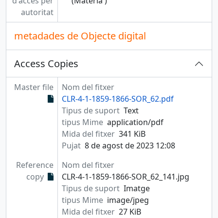
d'accés per
(Matèria )
autoritat
metadades de Objecte digital
Access Copies
Master file
Nom del fitxer
CLR-4-1-1859-1866-SOR_62.pdf
Tipus de suport
Text
tipus Mime
application/pdf
Mida del fitxer
341 KiB
Pujat
8 de agost de 2023 12:08
Reference
Nom del fitxer
copy
CLR-4-1-1859-1866-SOR_62_141.jpg
Tipus de suport
Imatge
tipus Mime
image/jpeg
Mida del fitxer
27 KiB