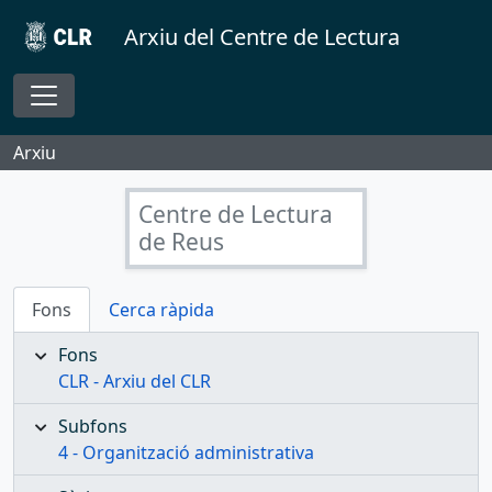
Skip to main content
Arxiu del Centre de Lectura
Toggle navigation
Arxiu
Centre de Lectura
de Reus
Fons
Cerca ràpida
Fons
CLR - Arxiu del CLR
Subfons
4 - Organització administrativa