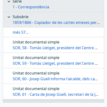
Sèrie
1 - Correspondència
Subsèrie
1859/1866 - Copiador de les cartes emeses per la Junta de govern del Centre de Lectura dels anys 1859 a 1866
més 57...
Unitat documental simple
SOR, 58 - Tomàs Lletget, president del Centre de Lectura, comunica a l'alcalde de Reus, la convocatòria de la celebració de la Junta General
Unitat documental simple
SOR, 59 - Tomàs Lletget, president del Centre de Lectura, comunica a l'alcalde de Reus, la nova data de la convocatòria de la Junta General
Unitat documental simple
SOR, 60 - Josep Güell informa l'alcalde, dels canvis que hi ha hagut dins la Junta de govern
Unitat documental simple
SOR, 61 - Carta de Josep Güell, secretari de la Junta de govern, a Francesc Pallarès comunicant l'acceptació de la seva dimissió com a segon secretari de l'entitat
Unitat documental simple