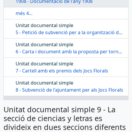
1908 - Documentació de l'any 1908
més 4...
Unitat documental simple
5 - Petició de subvenció per a la organització dels Jocs Florals
Unitat documental simple
6 - Carta i document amb la proposta per tornar a publicar la Revista del Centre de Lectura
Unitat documental simple
7 - Cartell amb els premis dels Jocs Florals
Unitat documental simple
8 - Subvenció de l'ajuntament per als Jocs Florals
Unitat documental simple
Unitat documental simple 9 - La
9 - La secció de ciencias y letras es divideix en dues seccions diferents
secció de ciencias y letras es
divideix en dues seccions diferents