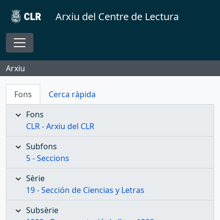
Skip to main content
Arxiu del Centre de Lectura
Toggle navigation
Arxiu
Fons
Cerca ràpida
Fons
CLR - Arxiu del CLR
Subfons
5 - Seccions
Sèrie
19 - Sección de Ciencias y Letras
Subsèrie