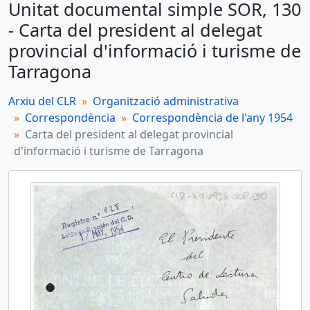
Unitat documental simple SOR, 130
SOR, 130 - Carta del president al delegat provincial d'informació i turisme de Tarragona
- Carta del president al delegat
Unitat documental simple
provincial d'informació i turisme de
SOR, 131 - Carta del president al secretari de la Secció Motorista del C.N.R. Ploms
Tarragona
Unitat documental simple
SOR, 132 - Carta d'agraïment del president al Ramon Viñes i Viñes
Arxiu del CLR
Organització administrativa
Correspondència
Correspondència de l'any 1954
Unitat documental simple
Carta del president al delegat provincial
SOR, 133 - Carta d'agraïment del president a Francisco Doménech
d'informació i turisme de Tarragona
Unitat documental simple
SOR, 134 - Carta del president a Ricard Cort Molons
més 180...