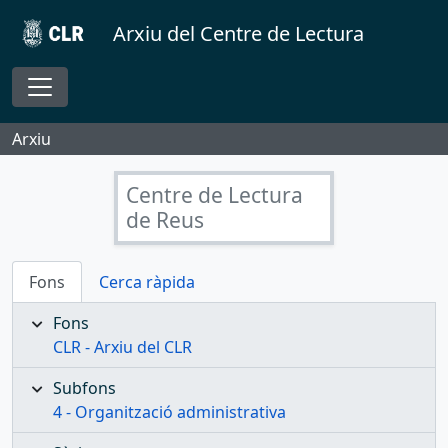
Skip to main content
Arxiu del Centre de Lectura
Toggle navigation
Arxiu
Centre de Lectura
de Reus
Fons
Cerca ràpida
Fons
CLR - Arxiu del CLR
Subfons
4 - Organització administrativa