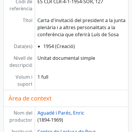
Codi de
ES CLR CLR-4-1-1954-SOR, 127
referència
Títol
Carta d'invitació del president a la junta
plenària i a altres personalitats a la
conferència que oferirà Luís de Sosa
Data(es)
1954 (Creació)
Nivell de
Unitat documental simple
descripció
Volum i
1 full
suport
Àrea de context
Nom del
Aguadé i Parés, Enric
productor
(1894-1969)
Institució
Centre de Lectura de Reus