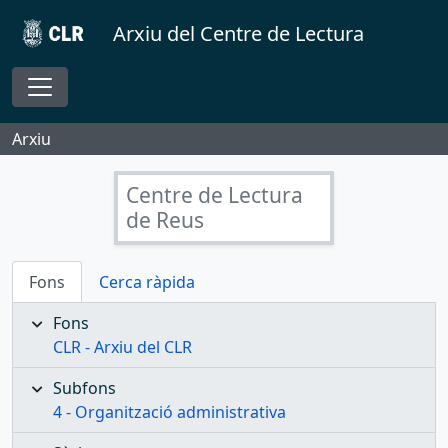
Skip to main content
Arxiu del Centre de Lectura
Toggle navigation
Arxiu
Centre de Lectura
de Reus
Fons
Cerca ràpida
Fons
CLR - Arxiu del CLR
Subfons
4 - Organització administrativa