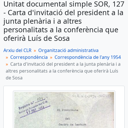
Unitat documental simple SOR, 127
SOR, 127 - Carta d'invitació del president a la junta plenària i a altres personalitats a la conferència que oferirà Luís de Sosa
- Carta d'invitació del president a la
Unitat documental simple
junta plenària i a altres
SOR, 128 - Carta del president a les juntes seccionals
personalitats a la conferència que
Unitat documental simple
oferirà Luís de Sosa
SOR, 129 - Carta del president a la Cambra de Comerç de Reus
Arxiu del CLR
Organització administrativa
Unitat documental simple
Correspondència
Correspondència de l'any 1954
SOR, 130 - Carta del president al delegat provincial d'informació i turisme de Tarragona
Carta d'invitació del president a la junta plenària i a
altres personalitats a la conferència que oferirà Luís
Unitat documental simple
de Sosa
SOR, 131 - Carta del president al secretari de la Secció Motorista del C.N.R. Ploms
més 183...